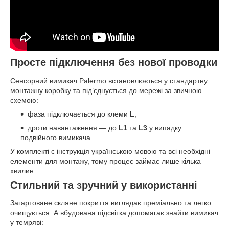
Просте підключення без нової проводки
Сенсорний вимикач Palermo встановлюється у стандартну
монтажну коробку та під’єднується до мережі за звичною
схемою:
фаза підключається до клеми
L
,
дроти навантаження — до
L1
та
L3
у випадку
подвійного вимикача.
У комплекті є інструкція українською мовою та всі необхідні
елементи для монтажу, тому процес займає лише кілька
хвилин.
Стильний та зручний у використанні
Загартоване скляне покриття виглядає преміально та легко
очищується. А вбудована підсвітка допомагає знайти вимикач
у темряві: