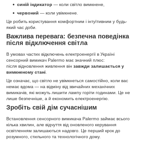
синій індикатор
— коли світло вимкнене,
червоний
— коли увімкнене.
Це робить користування комфортним і інтуїтивним у будь-
який час доби.
Важлива перевага: безпечна поведінка
після відключення світла
В умовах частих відключень електроенергії в Україні
сенсорний вимикач Palermo має значний плюс:
після відновлення живлення він
завжди залишається у
вимкненому стані
.
Це означає, що світло не увімкнеться самостійно, коли вас
немає вдома — на відміну від звичайних механічних
вимикачів, які можуть лишити лампу горіти годинами. Це не
лише безпечніше, а й економить електроенергію.
Зробіть свій дім сучаснішим
Встановлення сенсорного вимикача Palermo займає всього
кілька хвилин, але відчуття від оновленого керування
освітленням залишаються надовго. Це перший крок до
розумного, стильного та технологічного дому.