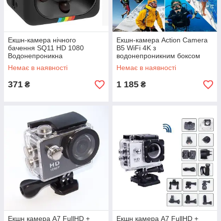
Екшн-камера нічного
Екшн-камера Action Camera
бачення SQ11 HD 1080
B5 WiFi 4K з
Водонепроникна
водонепроникним боксом
Найкраща ціна!
Немає в наявності
Немає в наявності
371
1 185
₴
₴
Екшн камера A7 FullHD +
Екшн камера A7 FullHD +