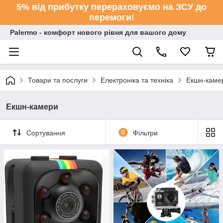
5% від прибутку перераховуємо на ЗСУ до
перемоги!
Palermo - комфорт нового рівня для вашого дому
Товари та послуги
Електроніка та техніка
Екшн-каме
Екшн-камери
Сортування
0
Фільтри