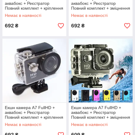
аквабокс + Реєстратор
аквабокс + Реєстратор
Повний комплект + кріплення
Повний комплект + зміцнення
шолом ЧОРНА
шолом СЕРЕБРО
Немає в наявності
Немає в наявності
692
692
₴
₴
Екшн камера A7 FullHD +
Екшн камера A7 FullHD +
аквабокс + Реєстратор
аквабокс + Реєстратор
Повний комплект + кріплення
Повний комплект + зміцнення
шолом ЧОРНА
шолом
Немає в наявності
Немає в наявності
692
609
₴
₴