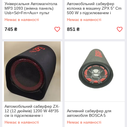
Універсальня Автомагнітола
Автомобільний сабвуфер
MP3 1093 (знімна панель)
колонка в машину ZPX 5" Cm
Usb+Sd+Fm+Aux+ пульт
500 W з підсилювачем і
Найкраща ціна!
Bluetooth Колонка в авто
Немає в наявності
Немає в наявності
745
851
₴
₴
Автомобільний сабвуфер ZX-
12 (12 дюймів) 1200 W 48*35
Активний сабвуфер для
см із підсилювачем і
автомобіля BOSCA 5
Bluetooth
Немає в наявності
Немає в наявності