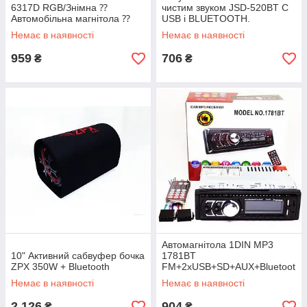
6317D RGB/Знімна ⁇
чистим звуком JSD-520BT C
Автомобільна магнітола ⁇
USB і BLUETOOTH.
RGB-панель + пульт
Найкраща ціна!
Немає в наявності
Немає в наявності
керування
959
706
₴
₴
Автомагнітола 1DIN MP3
10" Активний сабвуфер бочка
1781BT
ZPX 350W + Bluetooth
FM+2xUSB+SD+AUX+Bluetoot
h | Магнітола в машину
Немає в наявності
Немає в наявності
2 126
904
₴
₴