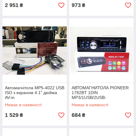
2 951
973
₴
₴
Автомагнітола MP5-4022 USB
АВТОМАГНИТОЛА PIONEER
ISO з екраном 4.1" дюйма
1782BT 1DIN
AV-in
MP3/1USB/2USB-
ЗАРЯДКА/TF
Немає в наявності
Немає в наявності
CARD/BLUETOOTH
1 529
684
₴
₴