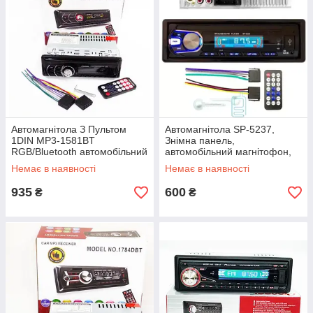
Автомагнітола З Пультом
Автомагнітола SP-5237,
1DIN MP3-1581BT
Знімна панель,
RGB/Bluetooth автомобільний
автомобільний магнітофон,
магнітофон
MP3, FM, USB, Micro SD, AUX
Немає в наявності
Немає в наявності
(аналог Pioneer)
935
600
₴
₴