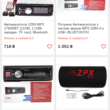
Автомагнітола 1DIN MP3
Потужна Автомагнітола з
1784DBT (1USB, 2 USB-
чистим звуком MP3 1080-A з
зарядки, TF card, Bluetooth,
USB і BLUETOOTH.
знімна панель) | Магнітола в
Найкраща ціна!
Немає в наявності
Немає в наявності
машину
718
1 051
₴
₴