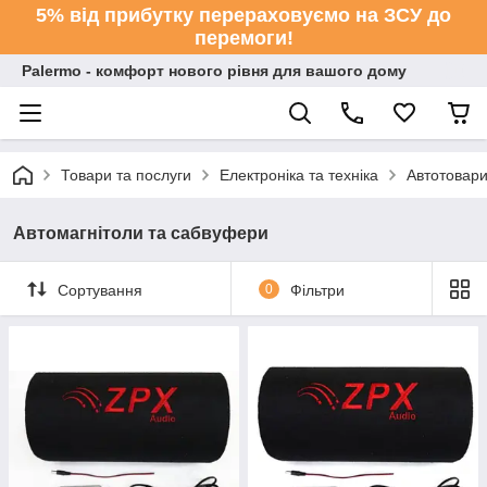
5% від прибутку перераховуємо на ЗСУ до
перемоги!
Palermo - комфорт нового рівня для вашого дому
Товари та послуги
Електроніка та техніка
Автотовар
Автомагнітоли та сабвуфери
Сортування
0
Фільтри