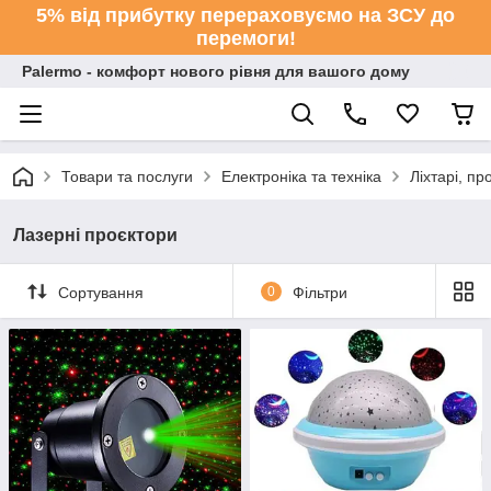
5% від прибутку перераховуємо на ЗСУ до
перемоги!
Palermo - комфорт нового рівня для вашого дому
Товари та послуги
Електроніка та техніка
Ліхтарі, пр
Лазерні проєктори
Сортування
0
Фільтри