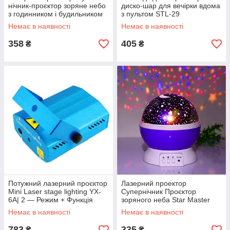
нічник-проєктор зоряне небо
диско-шар для вечірки вдома
з годинником і будильником
з пультом STL-29
Немає в наявності
Немає в наявності
358
405
₴
₴
Потужний лазерний проєктор
Лазерний проектор
Mini Laser stage lighting YX-
Супернічник Проєктор
6A| 2 — Режим + Функція
зоряного неба Star Master
Стробоскоп. Найкраща ціна!
Dream
Немає в наявності
Немає в наявності
783
335
₴
₴