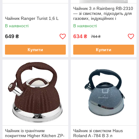
Чайник 3 л Rainberg RB-2310
— зі свистком, підходить для
Чайник Ranger Turist 1,6 L
газових, індукційних і
електричних плит
В наявності
В наявності
649
634
₴
₴
764 ₴
Купити
Купити
Чайник із гранітним
Чайник зі свистком Haus
покриттям Higher Kitchen ZP-
Roland A -784 B 3 л