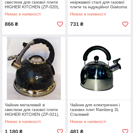
свистком для газової плити
неіржавкої сталі для газової
HIGHER KITCHEN (ZP-020),
плити та індукційної Giakoma
3, 5 л., Чорний
G-3301
Немає в наявності
Немає в наявності
866
731
₴
₴
Чайник металевий зі
Чайник для електричних і
свистком для газової плити
газових плит Rainberg 3L
HIGHER KITCHEN (ZP-021),
Сталевий
3,5 к., Чорний
Немає в наявності
Немає в наявності
1 180
481
₴
₴