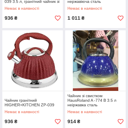
039 3.5 л, гранітний чайник зі
нержавіюча сталь
свистком для кухні Колір кави
Немає в наявності
Немає в наявності
936
1 011
₴
₴
Чайник зі свистком
Чайник гранітний
HausRoland A -774 B 3.5 л
HIGHER+KITCHEN ZP-039
неіржавка сталь
Немає в наявності
Немає в наявності
936
914
₴
₴