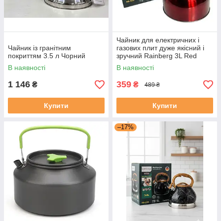
Чайник для електричних і
Чайник із гранітним
газових плит дуже якісний і
покриттям 3.5 л Чорний
зручний Rainberg 3L Red
В наявності
В наявності
1 146
359
₴
₴
489 ₴
Купити
Купити
–17%