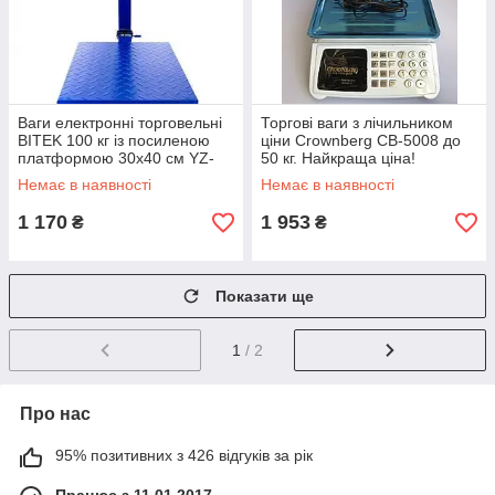
Ваги електронні торговельні
Торгові ваги з лічильником
BITEK 100 кг із посиленою
ціни Crownberg CB-5008 до
платформою 30х40 см YZ-
50 кг. Найкраща ціна!
909-G5
Немає в наявності
Немає в наявності
1 170
1 953
₴
₴
Показати ще
1
/ 2
Про нас
95% позитивних з 426 відгуків за рік
Працює з 11.01.2017