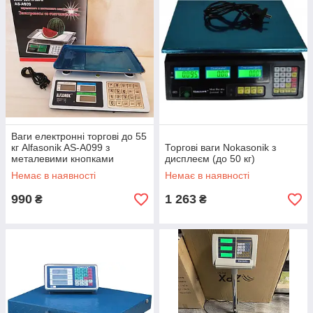
Ваги електронні торгові до 55
кг Alfasonik AS-A099 з
Торгові ваги Nokasonik з
металевими кнопками
дисплеєм (до 50 кг)
Немає в наявності
Немає в наявності
990
1 263
₴
₴