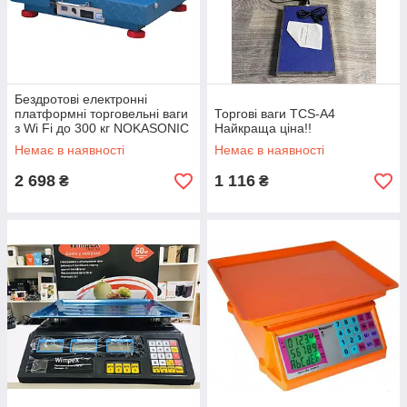
Бездротові електронні
платформні торговельні ваги
Торгові ваги TCS-A4
з Wi Fi до 300 кг NOKASONIC
Найкраща ціна!!
NK-300 | РК дисплей
Немає в наявності
Немає в наявності
2 698
1 116
₴
₴