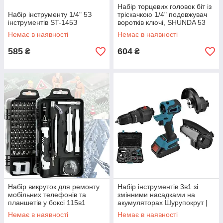
Набір торцевих головок біт із
Haбіp інструменту 1/4" 5З
тріскачкою 1/4" подовжувач
інструментів ST-145З
воротків ключі, SHUNDA 53
предмети
Немає в наявності
Немає в наявності
585
604
₴
₴
Набір викруток для ремонту
Набір інструментів 3в1 зі
мобільних телефонів та
змінними насадками на
планшетів у боксі 115в1
акумуляторах Шурупокрут |
Болгарка | Пила
Немає в наявності
Немає в наявності