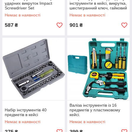
ударних викруток Impact
інструменти в кейсі, викрутка,
Screwdriver Set
шестигранний ключ, гайковий
ключ 18 в 1
Немає в наявності
Немає в наявності
587
901
₴
₴
Валіза інструментів із 16
Набір інструментів 40
предметів у пластиковому
предметів в кейсі
кейсі.
Немає в наявності
Немає в наявності
275
399
₴
₴