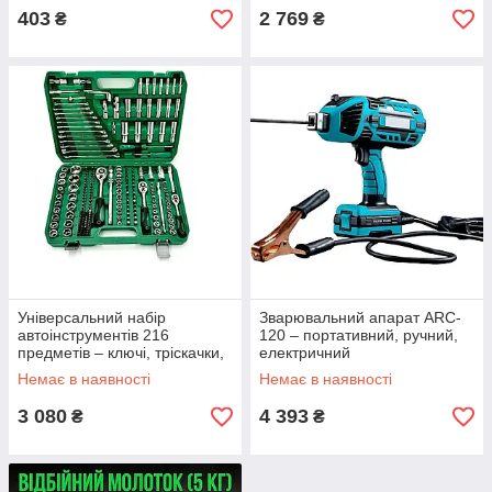
403
2 769
₴
₴
Універсальний набір
Зварювальний апарат ARC-
автоінструментів 216
120 – портативний, ручний,
предметів – ключі, тріскачки,
електричний
головки в кейсі
Немає в наявності
Немає в наявності
3 080
4 393
₴
₴