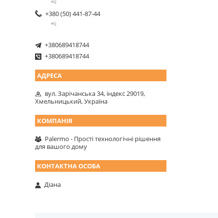
📲
+380 (50) 441-87-44
📲
+380689418744
+380689418744
вул. Зарічанська 34, індекс 29019,
Хмельницький, Україна
Palermo - Прості технологічні рішення
для вашого дому
Діана