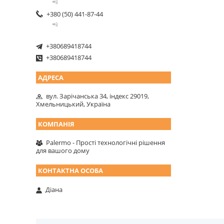
📲
+380 (50) 441-87-44
📲
+380689418744
+380689418744
вул. Зарічанська 34, індекс 29019,
Хмельницький, Україна
Palermo - Прості технологічні рішення
для вашого дому
Діана