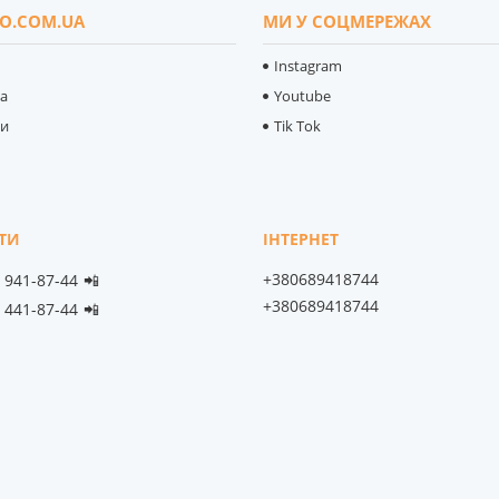
O.COM.UA
МИ У СОЦМЕРЕЖАХ
Instagram
ка
Youtube
ти
Tik Tok
+380689418744
) 941-87-44
📲
+380689418744
) 441-87-44
📲