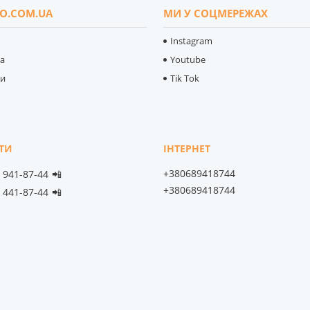
O.COM.UA
МИ У СОЦМЕРЕЖАХ
Instagram
ка
Youtube
ти
Tik Tok
+380689418744
) 941-87-44
📲
+380689418744
) 441-87-44
📲