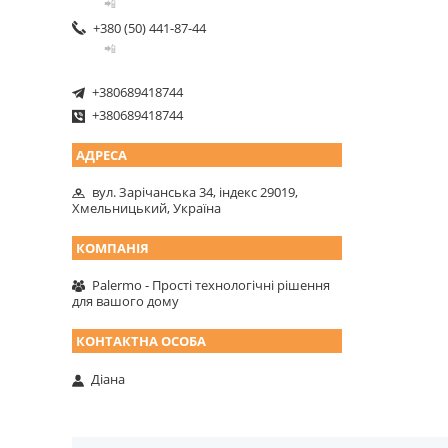
📲
+380 (50) 441-87-44
📲
+380689418744
+380689418744
вул. Зарічанська 34, індекс 29019,
Хмельницький, Україна
Palermo - Прості технологічні рішення
для вашого дому
Діана