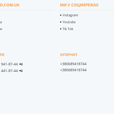
O.COM.UA
МИ У СОЦМЕРЕЖАХ
Instagram
ка
Youtube
ти
Tik Tok
+380689418744
) 941-87-44
📲
+380689418744
) 441-87-44
📲