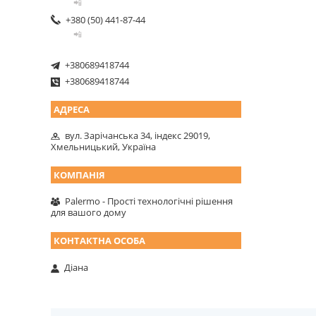
📲
+380 (50) 441-87-44
📲
+380689418744
+380689418744
вул. Зарічанська 34, індекс 29019,
Хмельницький, Україна
Palermo - Прості технологічні рішення
для вашого дому
Діана