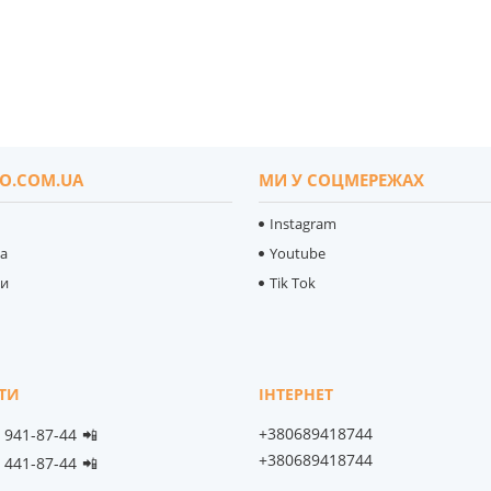
O.COM.UA
МИ У СОЦМЕРЕЖАХ
Instagram
ка
Youtube
ти
Tik Tok
+380689418744
) 941-87-44
📲
+380689418744
) 441-87-44
📲