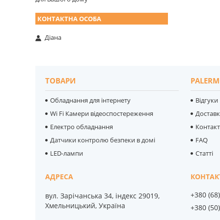
Діана
ТОВАРИ
PALERM
Обладнання для інтернету
Відгуки
Wi Fi Камери відеоспостереження
Достав
Електро обладнання
Контак
Датчики контролю безпеки в домі
FAQ
LED-лампи
Статті
+380 (68
вул. Зарічанська 34, індекс 29019,
Хмельницький, Україна
+380 (50