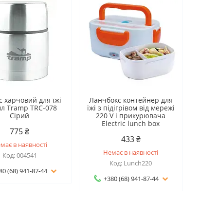
 харчовий для їжі
Ланчбокс контейнер для
мл Tramp TRC-078
їжі з підігрівом від мережі
Сірий
220 V і прикурювача
Electric lunch box
775 ₴
433 ₴
має в наявності
Немає в наявності
004541
Lunch220
80 (68) 941-87-44
+380 (68) 941-87-44