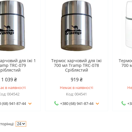
арчовий для їжі 1
Термос харчовий для їжі
Термос
ramp TRC-079
700 мл Tramp TRC-078
700 
ріблястий
Сріблястий
1 039 ₴
919 ₴
ає в наявності
Немає в наявності
Не
004542
004541
 (68) 941-87-44
+380 (68) 941-87-44
+3