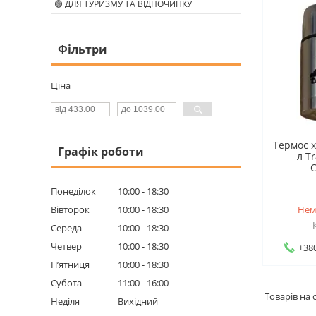
🟢 ДЛЯ ТУРИЗМУ ТА ВІДПОЧИНКУ
Фільтри
Ціна
Термос х
Графік роботи
л T
С
Понеділок
10:00
18:30
Вівторок
10:00
18:30
Нем
Середа
10:00
18:30
Четвер
10:00
18:30
+380
Пʼятниця
10:00
18:30
Субота
11:00
16:00
Неділя
Вихідний