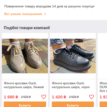
Повернення товару впродовж 14 днів за рахунок покупця
Всі умови повернення
Подібні товари компанії
Жіночі кросівки Garti,
Жіночі кросівки Garti,
Жіно
натуральна шкіра, бежеві
натуральна шкіра, чорні
DUNK
білі
1 680
1 420
1 8
₴
₴
2 525 ₴
2 525 ₴
Купити
Купити