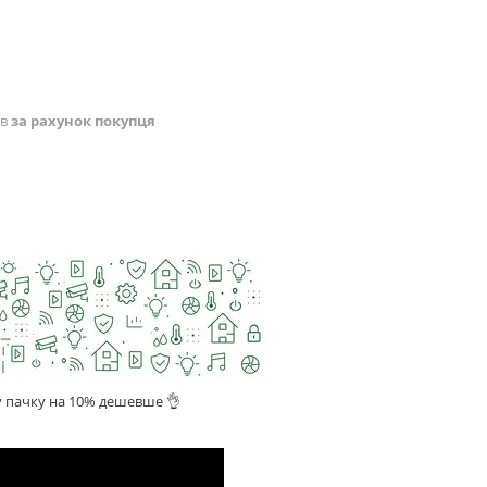
ів
за рахунок покупця
 пачку на 10% дешевше 👌