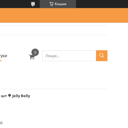
Кошик
гуки
т 🍭 Jelly Belly
іб