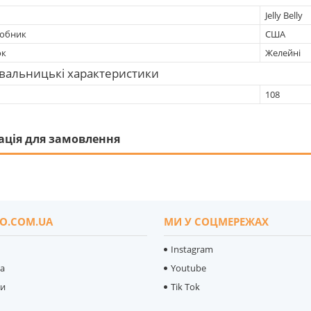
Jelly Belly
робник
США
ок
Желейні
вальницькі характеристики
108
ація для замовлення
O.COM.UA
МИ У СОЦМЕРЕЖАХ
Instagram
ка
Youtube
ти
Tik Tok