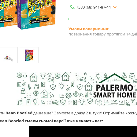
+380 (68) 941-87-44
повернення товару протягом 14 дн
ити
Bean Boozled
дешевше? Замовте відразу 2 штуки! Отримайте кожну
Bean Boozled смаки сьомої версії вже чекають вас: