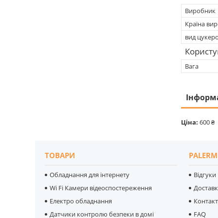
Виробник
Країна ви
вид цукер
Користу
Вага
Інформ
Ціна:
600 ₴
ТОВАРИ
PALERM
Обладнання для інтернету
Відгуки
Wi Fi Камери відеоспостереження
Достав
Електро обладнання
Контак
Датчики контролю безпеки в домі
FAQ