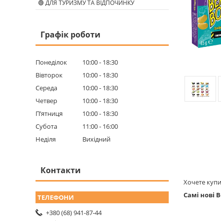
🟢 ДЛЯ ТУРИЗМУ ТА ВІДПОЧИНКУ
Графік роботи
Понеділок
10:00
18:30
Вівторок
10:00
18:30
Середа
10:00
18:30
Четвер
10:00
18:30
Пʼятниця
10:00
18:30
Субота
11:00
16:00
Неділя
Вихідний
Контакти
Хочете куп
Самі нові 
+380 (68) 941-87-44