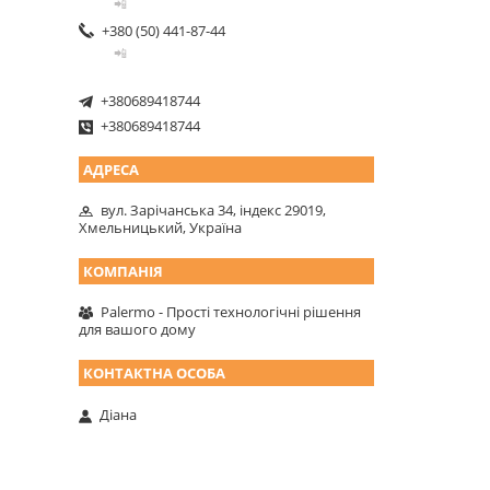
📲
+380 (50) 441-87-44
📲
+380689418744
+380689418744
вул. Зарічанська 34, індекс 29019,
Хмельницький, Україна
Palermo - Прості технологічні рішення
для вашого дому
Діана