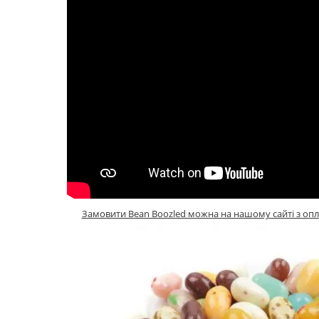
Замовити Bean Boozled можна на нашому сайті з оп