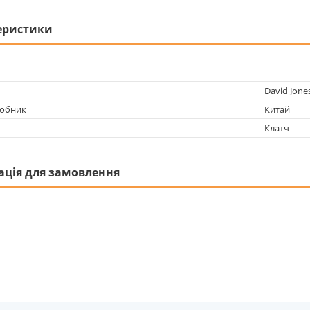
еристики
David Jone
робник
Китай
Клатч
ація для замовлення