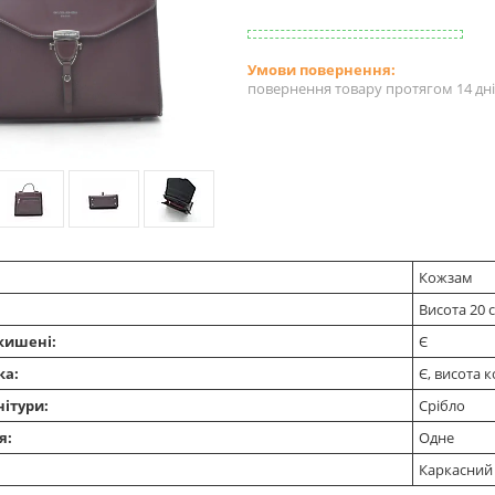
повернення товару протягом 14 дн
Кожзам
Висота 20 
кишені:
Є
ка:
Є, висота к
нітури:
Срібло
я:
Одне
Каркасний