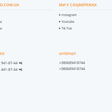
O.COM.UA
МИ У СОЦМЕРЕЖАХ
Instagram
ка
Youtube
ти
Tik Tok
+380689418744
) 941-87-44
📲
+380689418744
) 441-87-44
📲