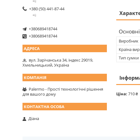
📲
+380 (50) 441-87-44
Характ
📲
+380689418744
Основні
+380689418744
Виробник
Країна ви
Тип сумки
вул. Зарічанська 34, індекс 29019,
Хмельницький, Україна
Інформ
Palermo - Прості технологічні рішення
Ціна:
710 ₴
для вашого дому
Діана