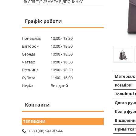
🟢 ДЛЯ ТУРИЗМУ ТА ВІДПОЧИНКУ
Графік роботи
Понеділок
10:00
18:30
Вівторок
10:00
18:30
Середа
10:00
18:30
Четвер
10:00
18:30
Пʼятниця
10:00
18:30
Матеріал:
Субота
11:00
16:00
Розміри:
Неділя
Вихідний
Зовнішні 
Довга руч
Контакти
Колір фур
Відділенн
Примітка:
+380 (68) 941-87-44