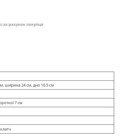
ів
за рахунок покупця
см, ширина 24 см, дно 10.5 см
ороткої 7 см
 клатч