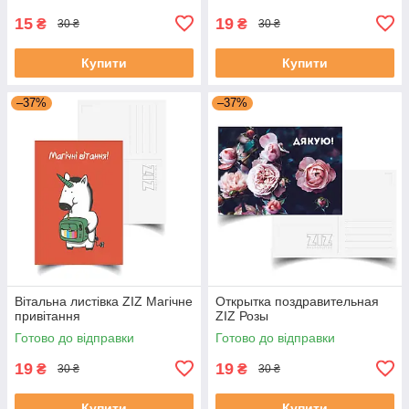
15
19
₴
₴
30 ₴
30 ₴
Купити
Купити
–37%
–37%
Вітальна листівка ZIZ Магічне
Открытка поздравительная
привітання
ZIZ Розы
Готово до відправки
Готово до відправки
19
19
₴
₴
30 ₴
30 ₴
Купити
Купити