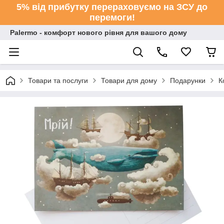
5% від прибутку перераховуємо на ЗСУ до
перемоги!
Palermo - комфорт нового рівня для вашого дому
Товари та послуги
Товари для дому
Подарунки
К