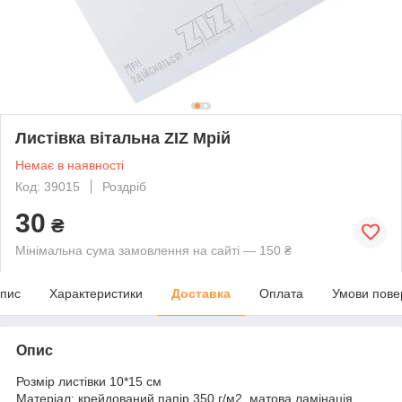
Листівка вітальна ZIZ Мрій
Немає в наявності
Код: 39015
Роздріб
30
₴
Мінімальна сума замовлення на сайті — 150 ₴
пис
Характеристики
Доставка
Оплата
Умови пове
Опис
Розмір листівки 10*15 см
Матеріал: крейдований папір 350 г/м2, матова ламінація.