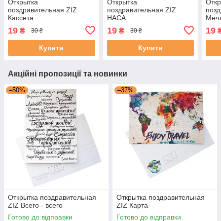
Открытка
Открытка
Откр
поздравительная ZIZ
поздравительная ZIZ
позд
Кассета
НАСА
Меч
19
19
19
₴
₴
30 ₴
30 ₴
Купити
Купити
Акційні пропозиції та новинки
–50%
–37%
Открытка поздравительная
Открытка поздравительная
ZIZ Всего - всего
ZIZ Карта
Готово до відправки
Готово до відправки