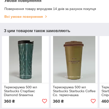
Умови повернення
Повернення товару впродовж 14 днів за рахунок покупця
Всі умови повернення
З цим товаром також замовляють
Термокружка 500 мл
Термокружка 500 мл
Терм
Starbucks Старбакс
Starbucks Starbucks Coffee
Star
Diamond блакитна
Co. термочашка
Спір
термочашка термочашку
термочашку золота
тер
360
360
460
₴
₴