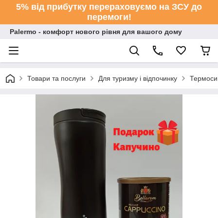
5% від прибутку перераховуємо на ЗСУ до
перемоги!
Palermo - комфорт нового рівня для вашого дому
Товари та послуги
Для туризму і відпочинку
Термоси