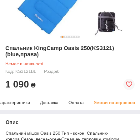
Спальник KingCamp Oasis 250(KS3121)
(blue,права)
Немає в наявності
Код: KS3121BL
Роздріб
1 090
₴
арактеристики
Доставка
Оплата
Умови повернення
Опис
Спальний мішок Oasis 250 Тип - кокон. Спальник-
ковдра.Сезон: весна-осеньОснащен тепловим коміром,