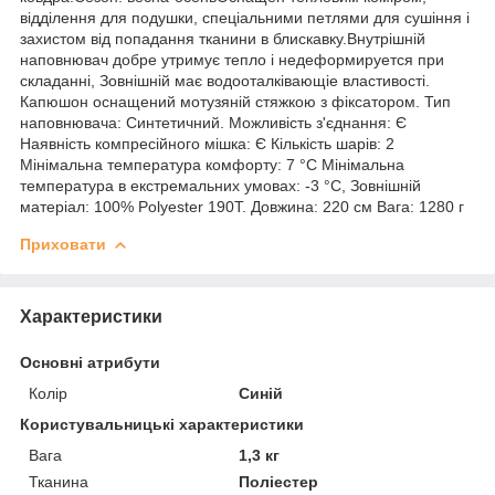
відділення для подушки, спеціальними петлями для сушіння і
захистом від попадання тканини в блискавку.Внутрішній
наповнювач добре утримує тепло і недеформируется при
складанні, Зовнішній має водооталківающіе властивості.
Капюшон оснащений мотузяній стяжкою з фіксатором. Тип
наповнювача: Синтетичний. Можливість з'єднання: Є
Наявність компресійного мішка: Є Кількість шарів: 2
Мінімальна температура комфорту: 7 °C Мінімальна
температура в екстремальних умовах: -3 °C, Зовнішній
матеріал: 100% Polyester 190T. Довжина: 220 см Вага: 1280 г
Приховати
Характеристики
Основні атрибути
Колір
Синій
Користувальницькі характеристики
Вага
1,3 кг
Тканина
Поліестер