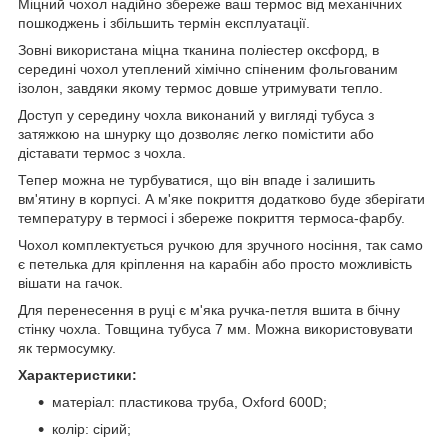
Міцний чохол надійно збереже ваш термос від механічних
пошкоджень і збільшить термін експлуатації.
Зовні використана міцна тканина поліестер оксфорд, в
середині чохол утеплений хімічно спіненим фольгованим
ізолон, завдяки якому термос довше утримувати тепло.
Доступ у середину чохла виконаний у вигляді тубуса з
затяжкою на шнурку що дозволяє легко помістити або
діставати термос з чохла.
Тепер можна не турбуватися, що він впаде і залишить
вм'ятину в корпусі. А м'яке покриття додатково буде зберігати
температуру в термосі і збереже покриття термоса-фарбу.
Чохол комплектується ручкою для зручного носіння, так само
є петелька для кріплення на карабін або просто можливість
вішати на гачок.
Для перенесення в руці є м'яка ручка-петля вшита в бічну
стінку чохла. Товщина тубуса 7 мм. Можна використовувати
як термосумку.
Характеристики:
матеріал: пластикова труба, Oxford 600D;
колір: сірий;