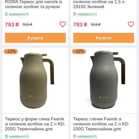
R200A Термос для напоїв зі
скляною колбою на 1,5 л
скляною колбою та ручкою
29150 Зелений
В наявності
В наявності
783
783
₴
₴
913 ₴
913 ₴
Купити
Купити
–12%
–12%
Термос у формі глека Feenik
Термос глечик Feenik зі
зі скляною колбою на 2 л KD-
скляною колбою на 2 л KD-
200G Термочайник для
200G Термочайник для
напоїв Бежевий
напоїв Сірий
В наявності
В наявності