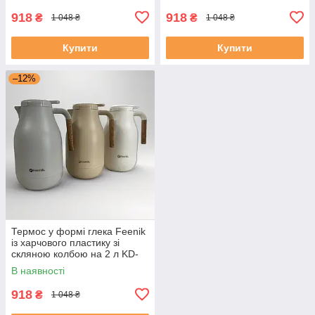
918
918
₴
₴
1 048 ₴
1 048 ₴
Купити
Купити
–12%
Термос у формі глека Feenik
із харчового пластику зі
скляною колбою на 2 л KD-
200G Білий
В наявності
918
₴
1 048 ₴