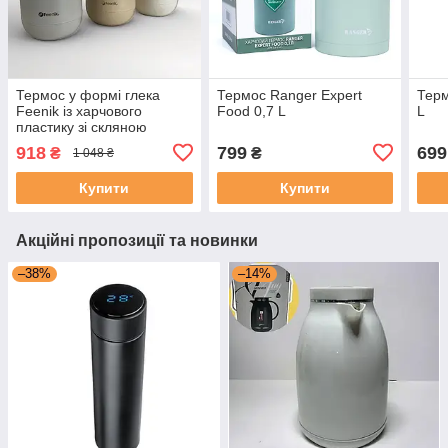
Термос у формі глека
Термос Ranger Expert
Терм
Feenik із харчового
Food 0,7 L
L
пластику зі скляною
колбою на 2 л KD-200G
918
799
699
₴
₴
1 048 ₴
Білий
Купити
Купити
Акційні пропозиції та новинки
–38%
–14%