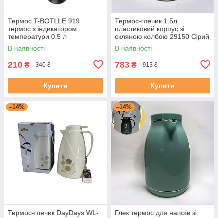
Термос T-BOTLLE 919
Термос-глечик 1.5л
термос з індикатором
пластиковий корпус зі
температури 0.5 л
скляною колбою 29150 Сірий
В наявності
В наявності
210
783
₴
₴
340 ₴
913 ₴
Купити
Купити
–14%
–14%
Термос-глечик DayDays WL-
Глек термос для напоїв зі