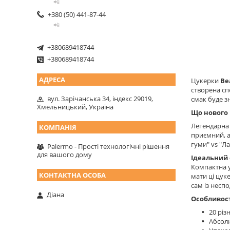
📲
+380 (50) 441-87-44
📲
+380689418744
+380689418744
Цукерки
Be
створена сп
вул. Зарічанська 34, індекс 29019,
смак буде з
Хмельницький, Україна
Що нового в
Легендарна 
приємний, а
гуми" vs "Л
Palermo - Прості технологічні рішення
для вашого дому
Ідеальний 
Компактна у
мати ці цук
сам із несп
Діана
Особливост
20 різ
Абсолю