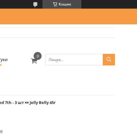
Кошик
гуки
7th - 3 шт 🍬 Jelly Belly 45г
іб