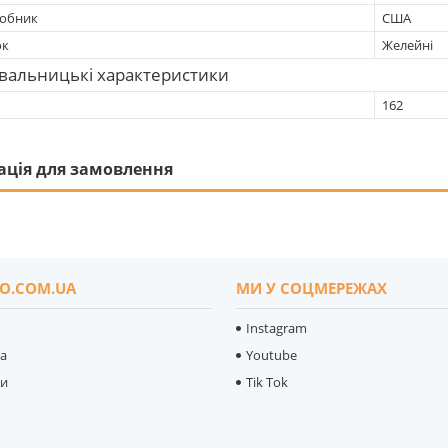
робник
США
ок
Желейні
вальницькі характеристики
162
ація для замовлення
O.COM.UA
МИ У СОЦМЕРЕЖАХ
Instagram
ка
Youtube
ти
Tik Tok