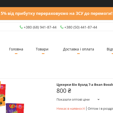
5% від прибутку перераховуємо на ЗСУ до перемоги!
+380 (68) 941-87-44
+380 (50) 441-87-44
Головна
Товари
Доставка і оплата
Від
Цукерки Бін Бузлд 7-а Bean Boozled 
800 ₴
Показати оптові ціни
Немає в наявності
Оптом і в роздр