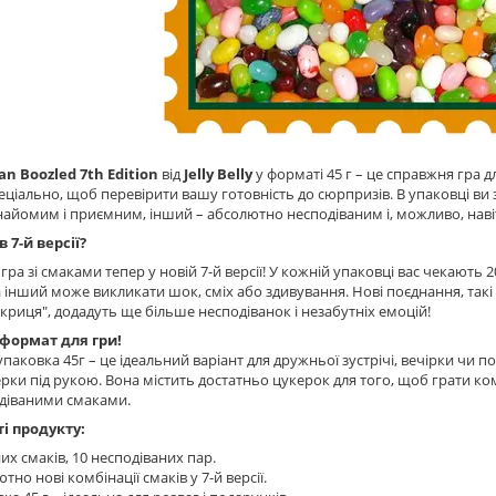
an Boozled 7th Edition
від
Jelly Belly
у форматі 45 г – це справжня гра д
еціально, щоб перевірити вашу готовність до сюрпризів. В упаковці ви з
найомим і приємним, інший – абсолютно несподіваним і, можливо, на
 7-й версії?
гра зі смаками тепер у новій 7-й версії! У кожній упаковці вас чекають
 інший може викликати шок, сміх або здивування. Нові поєднання, такі 
акриця", додадуть ще більше несподіванок і незабутніх емоцій!
формат для гри!
паковка 45г – це ідеальний варіант для дружньої зустрічі, вечірки чи 
ерки під рукою. Вона містить достатньо цукерок для того, щоб грати ко
одіваними смаками.
і продукту:
них смаків, 10 несподіваних пар.
тно нові комбінації смаків у 7-й версії.