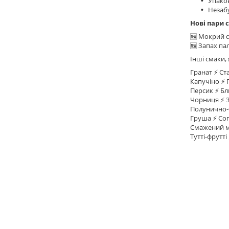
Упаков
Незабут
Нові пари с
🆕 Мокрий с
🆕 Запах па
Інші смаки,
Гранат ⚡️ Ст
Капучіно ⚡️
Персик ⚡️ Б
Чорниця ⚡️ 
Полунично-б
Груша ⚡️ Со
Смажений м
Тутті-фрутт