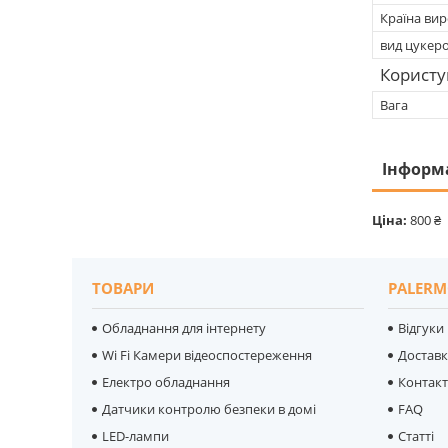
Країна ви
вид цукер
Користу
Вага
Інформ
Ціна:
800 ₴
ТОВАРИ
PALERM
Обладнання для інтернету
Відгуки
Wi Fi Камери відеоспостереження
Достав
Електро обладнання
Контак
Датчики контролю безпеки в домі
FAQ
LED-лампи
Статті