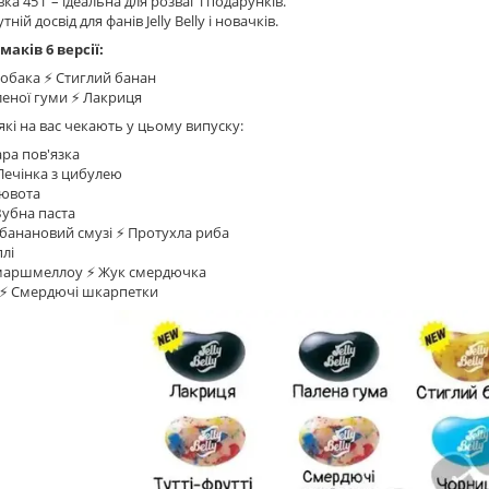
ка 45 г – ідеальна для розваг і подарунків.
ній досвід для фанів Jelly Belly і новачків.
маків 6 версії:
обака ⚡️ Стиглий банан
леної гуми ⚡️ Лакриця
 які на вас чекають у цьому випуску:
ара пов'язка
 Печінка з цибулею
лювота
Зубна паста
анановий смузі ⚡️ Протухла риба
плі
аршмеллоу ⚡️ Жук смердючка
і ⚡️ Смердючі шкарпетки