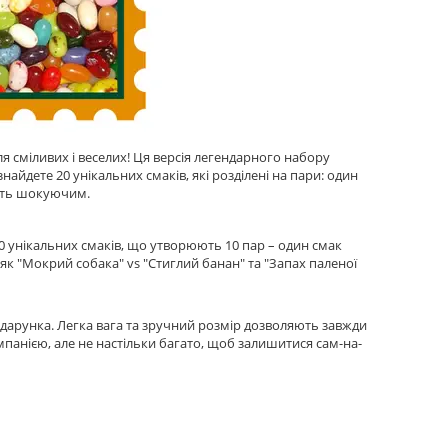
ля сміливих і веселих! Ця версія легендарного набору
найдете 20 унікальних смаків, які розділені на пари: один
віть шокуючим.
 20 унікальних смаків, що утворюють 10 пар – один смак
як "Мокрий собака" vs "Стиглий банан" та "Запах паленої
подарунка. Легка вага та зручний розмір дозволяють завжди
мпанією, але не настільки багато, щоб залишитися сам-на-