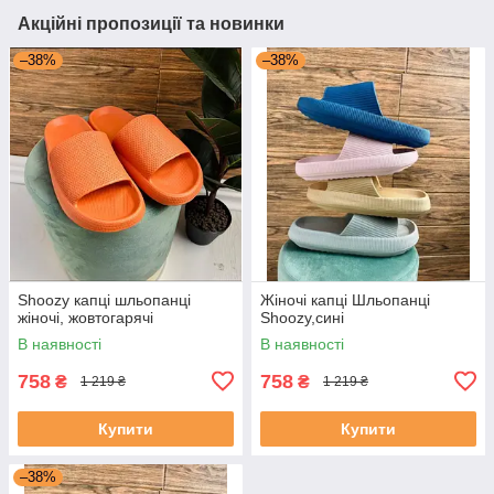
Акційні пропозиції та новинки
–38%
–38%
Shoozy капці шльопанці
Жіночі капці Шльопанці
жіночі, жовтогарячі
Shoozy,сині
В наявності
В наявності
758
758
₴
₴
1 219 ₴
1 219 ₴
Купити
Купити
–38%