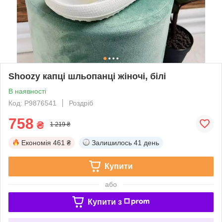
Shoozy капці шльопанці жіночі, білі
В наявності
Код: P9876541
Роздріб
758
₴
1 219 ₴
Економія
461 ₴
Залишилось
41 день
Купити
або
Купити з