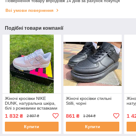
Повернення товару впродовж 14 днів за рахунок покупця
Всі умови повернення
Подібні товари компанії
Жіночі кросівки NIKE
Жіночі кросівки стильні
Жіно
DUNK, натуральна шкіра,
Stilli, чорні
нату
білі з рожевими вставками
1 832
861
1 4
₴
₴
2 807 ₴
1 264 ₴
Купити
Купити