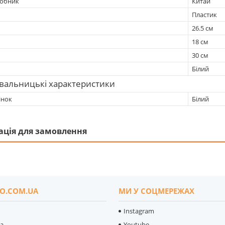
робник
Китай
Пластик
26.5 см
18 см
30 см
Білий
вальницькі характеристики
тінок
Білий
ація для замовлення
O.COM.UA
МИ У СОЦМЕРЕЖАХ
Instagram
ка
Youtube