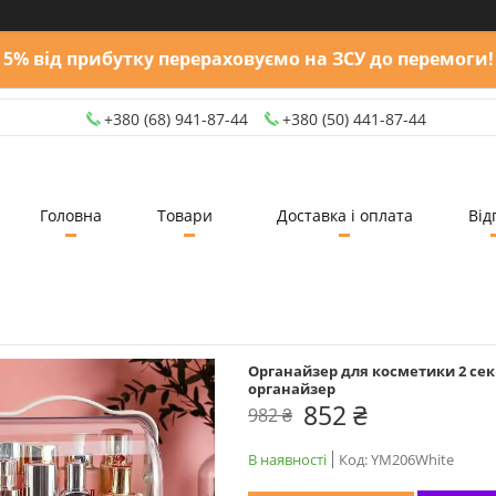
5% від прибутку перераховуємо на ЗСУ до перемоги!
+380 (68) 941-87-44
+380 (50) 441-87-44
Головна
Товари
Доставка і оплата
Від
Органайзер для косметики 2 секц
органайзер
852 ₴
982 ₴
В наявності
Код:
YM206White