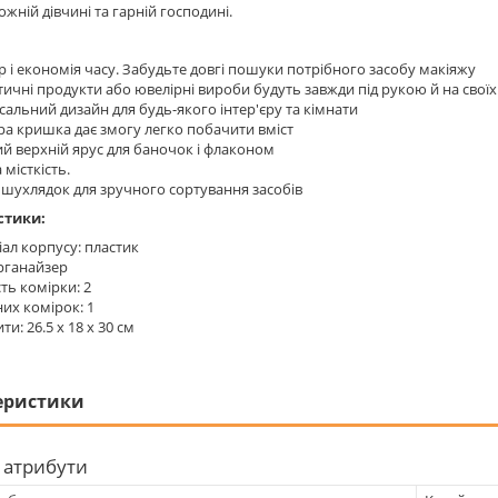
жній дівчині та гарній господині.
р і економія часу. Забудьте довгі пошуки потрібного засобу макіяжу
ичні продукти або ювелірні вироби будуть завжди під рукою й на своїх
сальний дизайн для будь-якого інтер'єру та кімнати
а кришка дає змогу легко побачити вміст
й верхній ярус для баночок і флаконом
 місткість.
 шухлядок для зручного сортування засобів
стики:
ал корпусу: пластик
рганайзер
сть комірки: 2
их комірок: 1
ти: 26.5 х 18 х 30 см
еристики
 атрибути