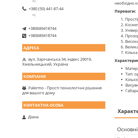
📲
необхідно ко
+380 (50) 441-87-44
Переваги:
📲
Прості
Космет
+380689418744
Універ
+380689418744
Прозор
Високи
Велика
Кілька
вул. Зарічанська 34, індекс 29019,
Характери
Хмельницький, Україна
Матері
Тип: о
Кількі
Висувн
Palermo - Прості технологічні рішення
Габари
для вашого дому
Характ
Діана
Основні