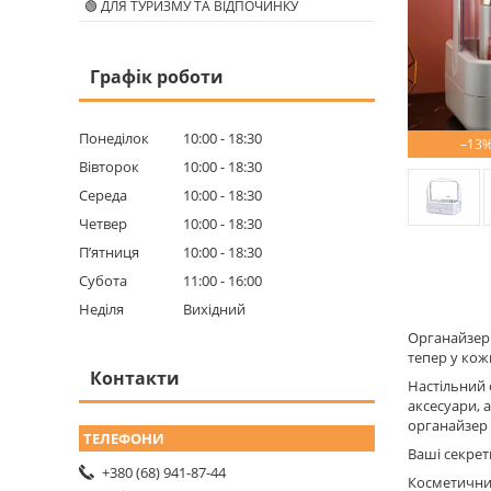
🟢 ДЛЯ ТУРИЗМУ ТА ВІДПОЧИНКУ
Графік роботи
Понеділок
10:00
18:30
–13
Вівторок
10:00
18:30
Середа
10:00
18:30
Четвер
10:00
18:30
Пʼятниця
10:00
18:30
Субота
11:00
16:00
Неділя
Вихідний
Органайзер 
тепер у кожн
Контакти
Настільний 
аксесуари, 
органайзер 
Ваші секрет
+380 (68) 941-87-44
Косметичний