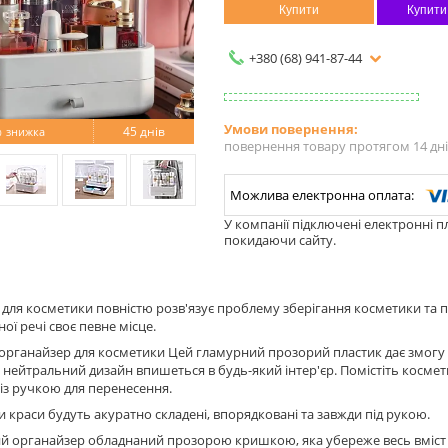
Купити
Купити
+380 (68) 941-87-44
%
45 днів
повернення товару протягом 14 дн
У компанії підключені електронні п
покидаючи сайту.
для косметики повністю розв'язує проблему зберігання косметики та 
ої речі своє певне місце.
органайзер для косметики Цей гламурний прозорий пластик дає змогу 
а нейтральний дизайн впишеться в будь-який інтер'єр. Помістіть косме
із ручкою для перенесення.
и краси будуть акуратно складені, впорядковані та завжди під рукою.
 органайзер обладнаний прозорою кришкою, яка убереже весь вміст ор