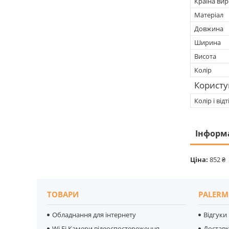
Країна ви
Матеріал
Довжина
Ширина
Висота
Колір
Користу
Колір і від
Інформ
Ціна:
852 ₴
ТОВАРИ
PALERM
Обладнання для інтернету
Відгуки
Wi Fi Камери відеоспостереження
Достав