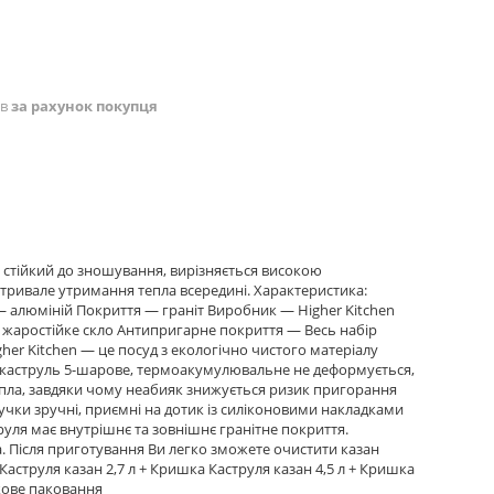
ів
за рахунок покупця
, стійкий до зношування, вирізняється високою
тривале утримання тепла всередині. Характеристика:
— алюміній Покриття — граніт Виробник — Higher Kitchen
аростійке скло Антипригарне покриття — Весь набір
her Kitchen — це посуд з екологічно чистого матеріалу
Дно каструль 5-шарове, термоакумулювальне не деформується,
епла, завдяки чому неабияк знижується ризик пригорання
ручки зручні, приємні на дотик із силіконовими накладками
руля має внутрішнє та зовнішнє гранітне покриття.
а. Після приготування Ви легко зможете очистити казан
струля казан 2,7 л + Кришка Каструля казан 4,5 л + Кришка
нкове паковання