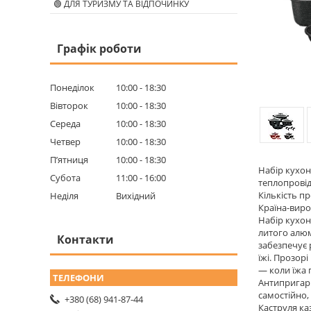
🟢 ДЛЯ ТУРИЗМУ ТА ВІДПОЧИНКУ
Графік роботи
Понеділок
10:00
18:30
Вівторок
10:00
18:30
Середа
10:00
18:30
Четвер
10:00
18:30
Пʼятниця
10:00
18:30
Набір кухон
Субота
11:00
16:00
теплопровід
Кількість п
Неділя
Вихідний
Країна-вир
Набір кухон
литого алюм
Контакти
забезпечує 
їжі. Прозор
— коли їжа 
Антипригарн
самостійно,
+380 (68) 941-87-44
Каструля ка