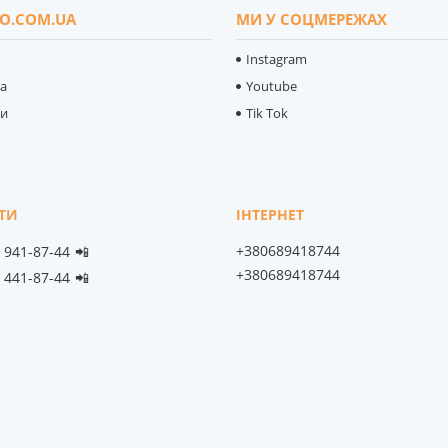
O.COM.UA
МИ У СОЦМЕРЕЖАХ
Instagram
ка
Youtube
ти
Tik Tok
+380689418744
) 941-87-44
📲
+380689418744
) 441-87-44
📲