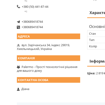
📲
+380 (50) 441-87-44
📲
Характ
+380689418744
Основні
+380689418744
Стан
Тип
вул. Зарічанська 34, індекс 29019,
Колір
Хмельницький, Україна
Інформ
Palermo - Прості технологічні рішення
для вашого дому
Ціна:
2 819 
Діана