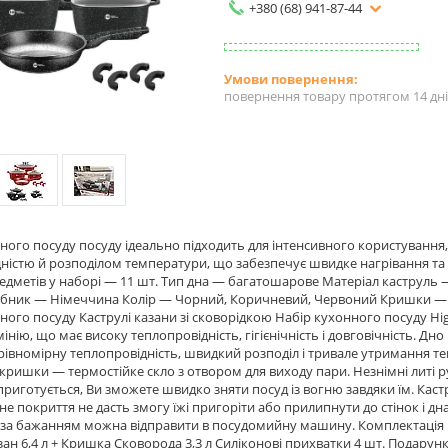
+380 (68) 941-87-44
повернення товару протягом 14 дн
ного посуду посуду ідеально підходить для інтенсивного користування
ністю й розподілом температури, що забезпечує швидке нагрівання та 
редметів у наборі — 11 шт. Тип дна — багатошарове Матеріал каструль 
обник — Німеччина Колір — Чорний, Коричневий, Червоний Кришки — ж
ного посуду Каструлі казани зі сковорідкою Набір кухонного посуду Hig
інію, що має високу теплопровідність, гігієнічність і довговічність. 
рівномірну теплопровідність, швидкий розподіл і тривале утримання т
і кришки — термостійке скло з отвором для виходу пари. Незнімні литі 
приготується, Ви зможете швидко зняти посуд із вогню завдяки їм. Каст
е покриття не дасть змогу їжі пригоріти або прилипнути до стінок і дн
 за бажанням можна відправити в посудомийну машину. Комплектація Ка
зан 6,4 л + Кришка Сковорода 3,3 л Силіконові прихватки 4 шт. Подару