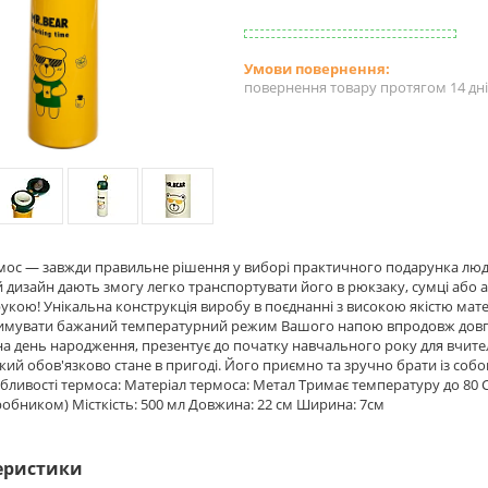
повернення товару протягом 14 дн
мос — завжди правильне рішення у виборі практичного подарунка людин
дизайн дають змогу легко транспортувати його в рюкзаку, сумці або 
рукою! Унікальна конструкція виробу в поєднанні з високою якістю мате
римувати бажаний температурний режим Вашого напою впродовж довго
а день народження, презентує до початку навчального року для вчител
кий обов'язково стане в пригоді. Його приємно та зручно брати із соб
бливості термоса: Матеріал термоса: Метал Тримає температуру до 80 Сo:
робником) Місткість: 500 мл Довжина: 22 см Ширина: 7см
еристики