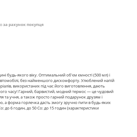
ів
за рахунок покупця
і будь-якого віку. Оптимальний об'єм ємності (500 мл) і
автомобілі, без найменшого дискомфорту. Улюблений напій
ріалів, використаних під час його виготовлення, дають
го часу! Гарний, барвистий, модний термос — це чудовий
я та учня, а також просто гарний подарунок друзям і
ою, а форма горлечка дасть змогу зручно пити в будь-яких
 до 6 годин, до 50 Сo: до 15 годин (характеристики