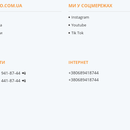
O.COM.UA
МИ У СОЦМЕРЕЖАХ
Instagram
ка
Youtube
ти
Tik Tok
+380689418744
) 941-87-44
📲
+380689418744
) 441-87-44
📲