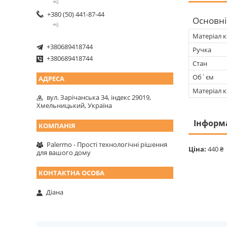
📲
+380 (50) 441-87-44
Основні
📲
Матеріал 
+380689418744
Ручка
+380689418744
Стан
Об`єм
Матеріал 
вул. Зарічанська 34, індекс 29019,
Хмельницький, Україна
Інформ
Palermo - Прості технологічні рішення
Ціна:
440 ₴
для вашого дому
Діана