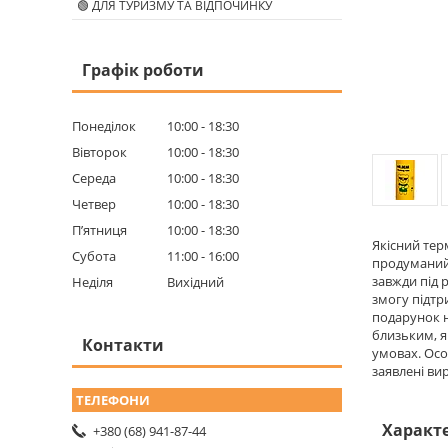
🟢 ДЛЯ ТУРИЗМУ ТА ВІДПОЧИНКУ
Графік роботи
Понеділок
10:00
18:30
Вівторок
10:00
18:30
Середа
10:00
18:30
Четвер
10:00
18:30
Пʼятниця
10:00
18:30
Якісний тер
Субота
11:00
16:00
продуманий 
завжди під 
Неділя
Вихідний
змогу підт
подарунок н
близьким, я
Контакти
умовах. Осо
заявлені ви
Характ
+380 (68) 941-87-44