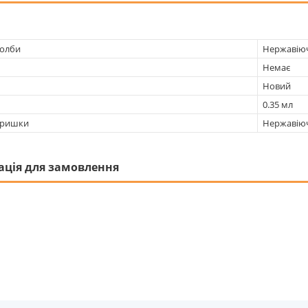
колби
Нержавіюч
Немає
Новий
0.35 мл
кришки
Нержавіюч
ація для замовлення