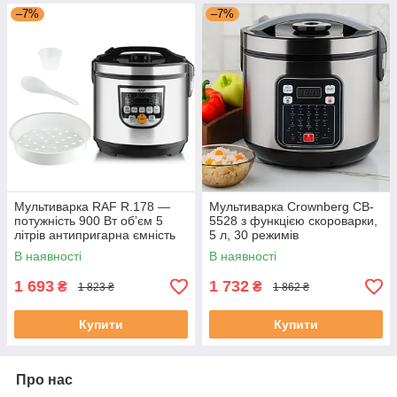
–7%
–7%
Мультиварка RAF R.178 —
Мультиварка Crownberg CB-
потужність 900 Вт об’єм 5
5528 з функцією скороварки,
літрів антипригарна ємність
5 л, 30 режимів
В наявності
В наявності
1 693
1 732
₴
₴
1 823 ₴
1 862 ₴
Купити
Купити
Про нас