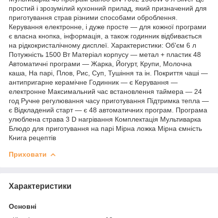
простий і зрозумілий кухонний прилад, який призначений для
приготування страв різними способами оброблення.
Керування електронне, і дуже просте — для кожної програми
є власна кнопка, інформація, а також годинник відбивається
на рідкокристалічному дисплеї. Характеристики: Об'єм 6 л
Потужність 1500 Вт Матеріал корпусу — метал + пластик 48
Автоматичні програми — Жарка, Йогурт, Крупи, Молочна
каша, На парі, Плов, Рис, Суп, Тушіння та ін. Покриття чаші —
антипригарне керамічне Годинник — є Керування —
електронне Максимальний час встановлення таймера — 24
год Ручне регулювання часу приготування Підтримка тепла —
є Відкладений старт — є 48 автоматичних програм. Програма
улюблена страва 3 D нагрівання Комплектація Мультиварка
Блюдо для приготування на парі Мірна ложка Мірна ємність
Книга рецептів
Приховати
Характеристики
Основні