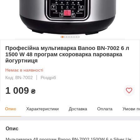
Професійна мультиварка Banoo BN-7002 6 л
1500 W 48 програм скороварка пароварка
йогуртниця
Немає в наявності
Код: BN-7002
Роздріб
1 009
₴
Опис
Характеристики
Доставка
Оплата
Умови п
Опис
Мультиварка 48 програм Banoo BN-7002 1500W 6 л Silver Це