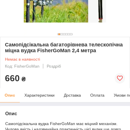
Самопідсікальна багаторівнева телескопічна
міцна вудка FisherGoMan 2,4 метра
Немає в наявності
Код: FisherGoMan
Роздріб
660
₴
Опис
Характеристики
Доставка
Оплата
Умови п
Опис
Самопідсікальна вудка FisherGoMan має міцний механізм.
Чудова якість і надзвичайна практичність цієї вудки ще довго