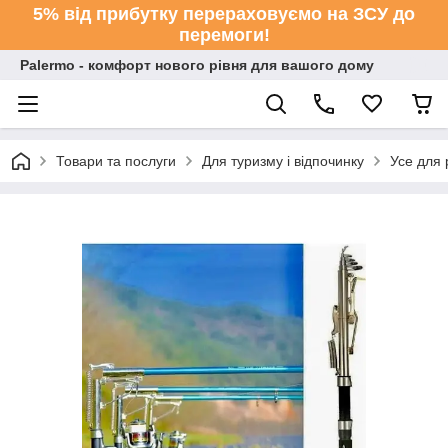
5% від прибутку перераховуємо на ЗСУ до
перемоги!
Palermo - комфорт нового рівня для вашого дому
Товари та послуги
Для туризму і відпочинку
Усе для 