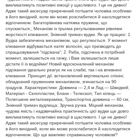
викликатимуть позитивні емоції у щасливого. І це не дивно!
Адже такий аксесуар приречений потішити чоловіка особливо
в його вихідний, коли він може розслабитися й насолодитися
відпочинком. Багаторівнева натяжка пружини, що
спускається,; Механізм із трьома регульованими рівнями
жорсткості клювання; Знімний тримач вудки. Як це працює: 1.
Вудка забезпечена механізмом, що регулюється. У момент
клювання відбувається натяг волосіні, що призводить до
спрацьовування "підсікача"; 2. Риба, підсічена в потрібний
момент, залишається на гачку, і Вам залишається лише
дістати її із водойми! Новий вдосконалений механізм
підсікання ідеально реагує як на слабкі, так і на впевнені
клювання. Принцип дії: встановлений вертикально спінінг,
обладнаний пружинним механізмом, згинається на 90
градусів. Характеристики: Довжина — 2,4 м Лад — Швидкий;
Матеріал - Склопластик; Бланк - Телескоп; Тип кілець —
Полегшене металокераміка; Транспортна довжина — 60 см;
Знімний тримач вудлища; Зручна ручка. Міцний механізм,
чудова якість і надзвичайна практичність цієї вудки ще довго
викликатимуть позитивні емоції в щасливого. І це не дивно!
Адже такий аксесуар приречений потішити чоловіка особливо
в його вихідний, коли він може розслабитися й насолодитися
відпочинком. Що ще важливо справжньому чоловікові?