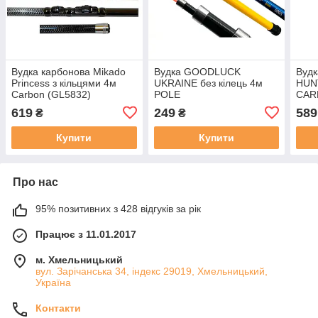
Вудка карбонова Mikado
Вудка GOODLUCK
Вуд
Princess з кільцями 4м
UKRAINE без кілець 4м
HUNT
Carbon (GL5832)
POLE
CAR
619
249
589
₴
₴
Купити
Купити
Про нас
95% позитивних з 428 відгуків за рік
Працює з 11.01.2017
м. Хмельницький
вул. Зарічанська 34, індекс 29019, Хмельницький,
Україна
Контакти