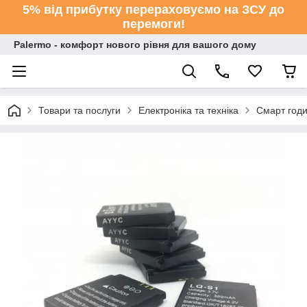
5% від прибутку перераховуємо на ЗСУ до
перемоги!
Palermo - комфорт нового рівня для вашого дому
Товари та послуги
Електроніка та техніка
Смарт год