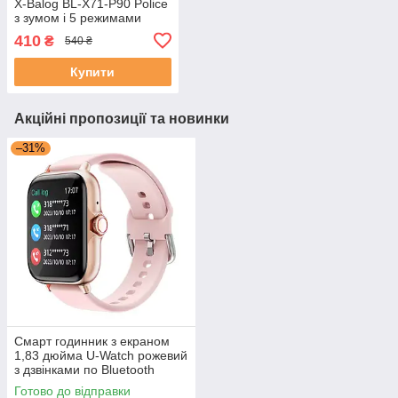
X-Balog BL-X71-P90 Police
з зумом і 5 режимами
410
₴
540 ₴
Купити
Акційні пропозиції та новинки
–31%
Смарт годинник з екраном
1,83 дюйма U-Watch рожевий
з дзвінками по Bluetooth
Готово до відправки