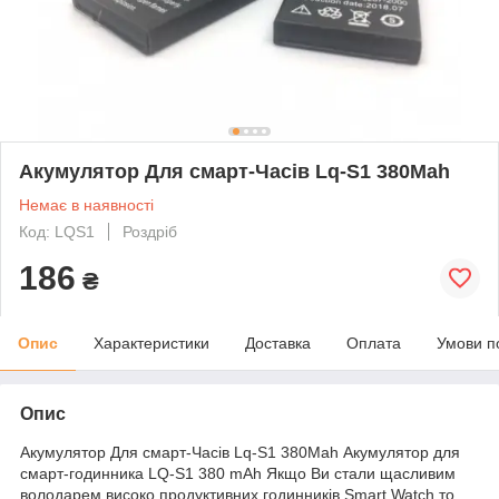
Акумулятор Для смарт-Часів Lq-S1 380Mah
Немає в наявності
Код: LQS1
Роздріб
186
₴
Опис
Характеристики
Доставка
Оплата
Умови п
Опис
Акумулятор Для смарт-Часів Lq-S1 380Mah Акумулятор для
смарт-годинника LQ-S1 380 mAh Якщо Ви стали щасливим
володарем високо продуктивних годинників Smart Watch то