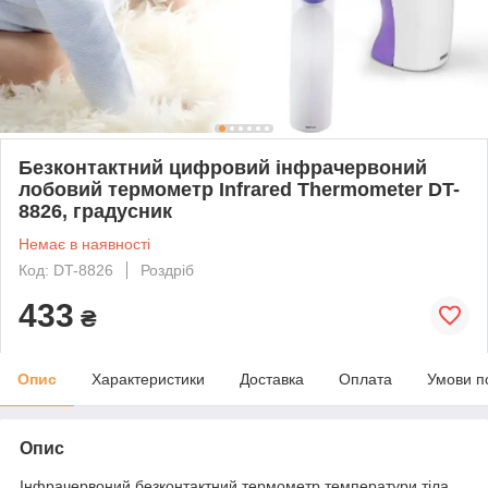
Безконтактний цифровий інфрачервоний
лобовий термометр Infrared Thermometer DT-
8826, градусник
Немає в наявності
Код: DT-8826
Роздріб
433
₴
Опис
Характеристики
Доставка
Оплата
Умови п
Опис
Інфрачервоний безконтактний термометр температури тіла