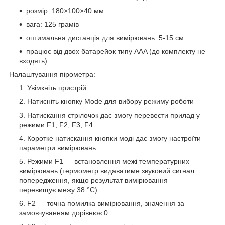
розмір: 180×100×40 мм
вага: 125 грамів
оптимальна дистанція для вимірювань: 5-15 см
працює від двох батарейок типу AAA (до комплекту не
входять)
Налаштування пірометра:
Увімкніть пристрій
Натисніть кнопку Mode для вибору режиму роботи
Натискання стрілочок дає змогу перевести прилад у
режими F1, F2, F3, F4
Коротке натискання кнопки моді дає змогу настроїти
параметри вимірювань
Режими F1 — встановлення межі температурних
вимірювань (термометр видаватиме звуковий сигнал
попередження, якщо результат вимірювання
перевищує межу 38 °C)
F2 — точна помилка вимірювання, значення за
замовчуванням дорівнює 0