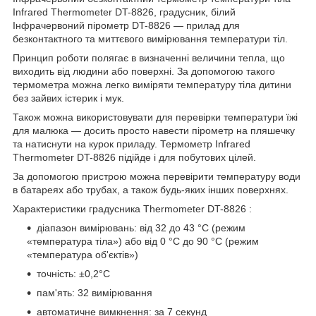
Infrared Thermometer DT-8826, градусник, білий
Інфрачервоний пірометр DT-8826 — прилад для
безконтактного та миттєвого вимірювання температури тіл.
Принцип роботи полягає в визначенні величини тепла, що
виходить від людини або поверхні. За допомогою такого
термометра можна легко виміряти температуру тіла дитини
без зайвих істерик і мук.
Також можна використовувати для перевірки температури їжі
для малюка — досить просто навести пірометр на пляшечку
та натиснути на курок приладу. Термометр Infrared
Thermometer DT-8826 підійде і для побутових цілей.
За допомогою пристрою можна перевірити температуру води
в батареях або трубах, а також будь-яких інших поверхнях.
Характеристики градусника Thermometer DT-8826 :
діапазон вимірювань: від 32 до 43 °C (режим
«температура тіла») або від 0 °C до 90 °C (режим
«температура об'єктів»)
точність: ±0,2°С
пам'ять: 32 вимірювання
автоматичне вимкнення: за 7 секунд