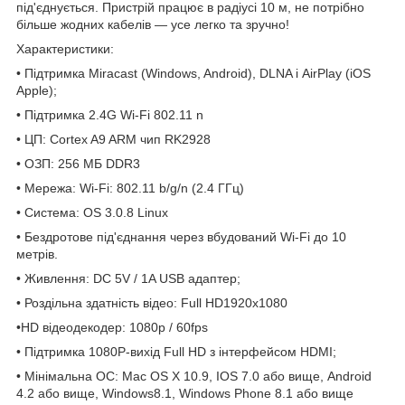
під'єднується. Пристрій працює в радіусі 10 м, не потрібно
більше жодних кабелів — усе легко та зручно!
Характеристики:
• Підтримка Miracast (Windows, Android), DLNA і AirPlay (iOS
Apple);
• Підтримка 2.4G Wi-Fi 802.11 n
• ЦП: Cortex A9 ARM чип RK2928
• ОЗП: 256 МБ DDR3
• Мережа: Wi-Fi: 802.11 b/g/n (2.4 ГГц)
• Система: OS 3.0.8 Linux
• Бездротове під'єднання через вбудований Wi-Fi до 10
метрів.
• Живлення: DC 5V / 1A USB адаптер;
• Роздільна здатність відео: Full HD1920x1080
•HD відеодекодер: 1080p / 60fps
• Підтримка 1080P-вихід Full HD з інтерфейсом HDMI;
• Мінімальна ОС: Mac OS X 10.9, IOS 7.0 або вище, Android
4.2 або вище, Windows8.1, Windows Phone 8.1 або вище