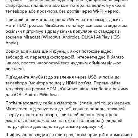
смартфона, планшета або комп'ютера на великому екрані
телевізора або проєктора без дротів через Wi-Fi мережі.
Пристрій не вимагає наявності Wi-Fi на телевізорі, досить
мати HDMI роз'єм. MiraScreen є найсучаснішим стандартом,
оскільки підтримує відразу кілька популярних стандартів,
зокрема Miracast (Windows, Android), DLNA і AirPlay (iOS
Apple).
Водночас він має ще й функції, як-от потокове відео,
вебсерфінг, перегляд фотографій, інтернет-відео й багато
іншого, просто насолоджуйтеся чудовим обміном кількох
дисплеїв.
Під'єднайте AnyCast до живлення через USB, а потім до
телевізора (монітора тощо) у HDMI роз'єм. Перемикайте
телевізор на режим HDMI, з'явиться вікно з вибором режиму
для iOS і Android/Windows.
Потім знаходьте у себе в смартфоні (планшеті тощо) мережа
Mirascreen, під'єднуєтеся до неї, вводьте пароль, вказаний
зверху екрана телевізора, і дисплей вашого смартфона
дзеркально зображається на екрані телевізора (в доданій
інструкції все докладно та детально розрахунко).
Шифрування вводиться один раз, потім пристрій автоматично