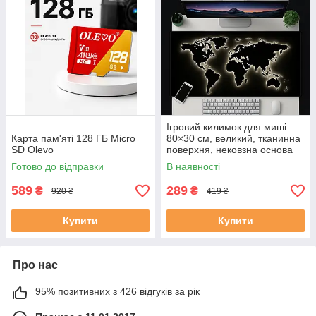
Ігровий килимок для миші
Карта пам'яті 128 ГБ Micro
80×30 см, великий, тканинна
SD Olevo
поверхня, нековзна основа
Готово до відправки
В наявності
589
289
₴
₴
920 ₴
419 ₴
Купити
Купити
Про нас
95% позитивних з 426 відгуків за рік