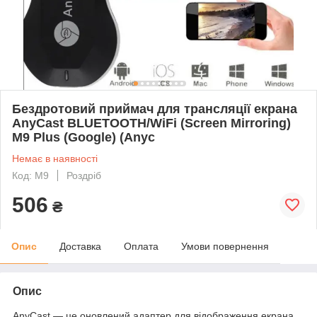
Бездротовий приймач для трансляції екрана
AnyCast BLUETOOTH/WiFi (Screen Mirroring)
M9 Plus (Google) (Anyc
Немає в наявності
Код: М9
Роздріб
506
₴
Опис
Доставка
Оплата
Умови повернення
Опис
AnyCast — це оновлений адаптер для відображення екрана