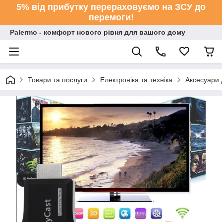
5% від прибутку перераховуємо на ЗСУ до
перемоги!
Palermo - комфорт нового рівня для вашого дому
Товари та послуги
Електроніка та техніка
Аксесуари 