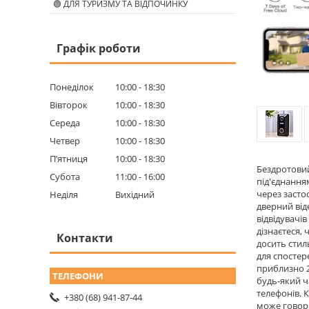
🟢 ДЛЯ ТУРИЗМУ ТА ВІДПОЧИНКУ
Графік роботи
Понеділок
10:00
18:30
Вівторок
10:00
18:30
Середа
10:00
18:30
Четвер
10:00
18:30
Пʼятниця
10:00
18:30
Бездротовий
Субота
11:00
16:00
під'єднання
через засто
Неділя
Вихідний
дверний від
відвідувачі
дізнаєтеся,
Контакти
досить стил
для спостер
приблизно 2
будь-який ч
телефонів. 
+380 (68) 941-87-44
може говори