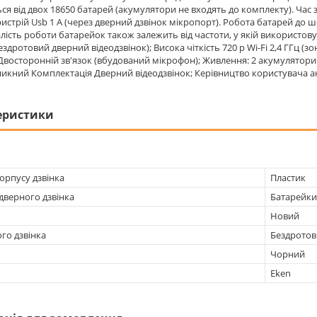
ься від двох 18650 батарей (акумулятори не входять до комплекту). Ча
истрій Usb 1 А (через дверний дзвінок мікропорт). Робота батарей до 
алість роботи батарейок також залежить від частоти, у якій використову
здротовий дверний відеодзвінок); Висока чіткість 720 p Wi-Fi 2,4 ГГц (з
; Двосторонній зв'язок (вбудований мікрофон); Живлення: 2 акумулятори
кний Комплектація Дверний відеодзвінок; Керівництво користувача а
еристики
орпусу дзвінка
Пластик
дверного дзвінка
Батарейки
Новий
го дзвінка
Бездрото
Чорний
Eken