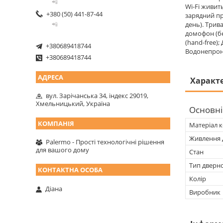
📲
Wi-Fi живит
+380 (50) 441-87-44
зарядний пр
день). Трив
📲
домофон (бе
(hand-free)
+380689418744
Водонепрони
+380689418744
Характ
вул. Зарічанська 34, індекс 29019,
Хмельницький, Україна
Основні
Матеріал к
Живлення 
Palermo - Прості технологічні рішення
для вашого дому
Стан
Тип дверно
Колір
Діана
Виробник