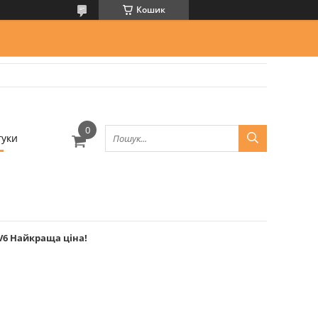
Кошик
гуки
V6 Найкраща ціна!