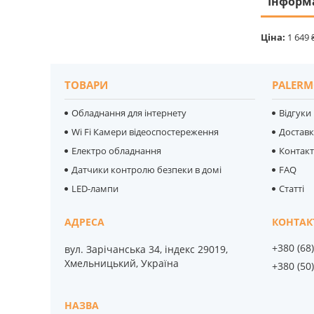
Інформ
Ціна:
1 649 
ТОВАРИ
PALERM
Обладнання для інтернету
Відгуки
Wi Fi Камери відеоспостереження
Достав
Електро обладнання
Контак
Датчики контролю безпеки в домі
FAQ
LED-лампи
Статті
+380 (68
вул. Зарічанська 34, індекс 29019,
Хмельницький, Україна
+380 (50