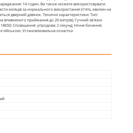
с заряджання: 14 годин. Ви також можете використовувати
шести місяців за нормального використання (п'ять хвилин на
ється дверний дзвінок. Технічні характеристики: Тип:
она впевненого приймання до 20 метрів); Гучний зв'язок
 18650; Сповіщення: упродовж 2 секунд; Нічне бачення;
нглійською; Установлювальна оснастка
вий