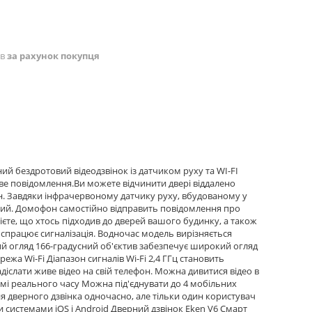
ів
за рахунок покупця
ий бездротовий відеодзвінок із датчиком руху та WI-FI
ве повідомлення.Ви можете відчинити двері віддалено
н. Завдяки інфрачервоному датчику руху, вбудованому у
ваний. Домофон самостійно відправить повідомлення про
мієте, що хтось підходив до дверей вашого будинку, а також
спрацює сигналізація. Водночас модель вирізняється
й огляд 166-градусний об'єктив забезпечує широкий огляд
жа Wi-Fi Діапазон сигналів Wi-Fi 2,4 ГГц становить
діслати живе відео на свій телефон. Можна дивитися відео в
жимі реального часу Можна під'єднувати до 4 мобільних
я дверного дзвінка одночасно, але тільки один користувач
 системами iOS і Android Дверний дзвінок Eken V6 Смарт