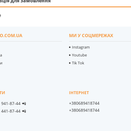
ація для замовлення
₴
O.COM.UA
МИ У СОЦМЕРЕЖАХ
Instagram
ка
Youtube
ти
Tik Tok
+380689418744
) 941-87-44
📲
+380689418744
) 441-87-44
📲