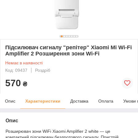
Підсилювач сигналу "репітер" Xiaomi Mi Wi-Fi
Amplifier 2 Розширення зони Wi-Fi
Немає в наявності
Код: 09437
Роздріб
570
₴
Опис
Характеристики
Доставка
Оплата
Умови 
Опис
Розширювач зони WiFi Xiaomi Amplifier 2 white — це
компактний підсилювач бездротового сигналу. Пристрій