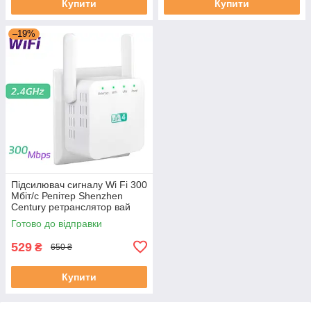
Купити
Купити
–19%
Підсилювач сигналу Wi Fi 300
Mбіт/с Репітер Shenzhen
Century ретранслятор вай
фай білий
Готово до відправки
529
₴
650 ₴
Купити