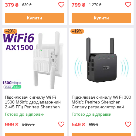
379
799
₴
₴
630 ₴
1 270 ₴
Купити
Купити
–20%
–19%
Підсилювач сигналу Wi Fi
Підсилювач сигналу Wi Fi 300
1500 Mбіт/с дводіапазонний
Mбіт/с Репітер Shenzhen
2,4/5 ГГц Репітер Shenzhen
Century ретранслятор вай
Century AX1500
фай чорний
Готово до відправки
Готово до відправки
ретранслятор вай фай
999
549
₴
₴
1 250 ₴
680 ₴