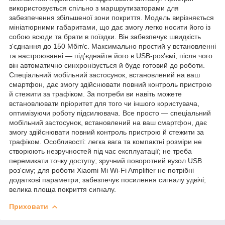
використовується спільно з маршрутизаторами для
забезпечення збільшеної зони покриття. Модель вирізняється
мініатюрними габаритами, що дає змогу легко носити його із
собою всюди та брати в поїздки. Він забезпечує швидкість
з'єднання до 150 Мбіт/с. Максимально простий у встановленні
та настроюванні — під'єднайте його в USB-роз'ємі, після чого
він автоматично синхронізується й буде готовий до роботи.
Спеціальний мобільний застосунок, встановлений на ваш
смартфон, дає змогу здійснювати повний контроль пристрою
й стежити за трафіком. За потреби ви навіть можете
встановлювати пріоритет для того чи іншого користувача,
оптимізуючи роботу підсилювача. Все просто — спеціальний
мобільний застосунок, встановлений на ваш смартфон, дає
змогу здійснювати повний контроль пристрою й стежити за
трафіком. Особливості: легка вага та компактні розміри не
створюють незручностей під час експлуатації; не треба
перемикати точку доступу; зручний поворотний вузол USB
роз'єму; для роботи Xiaomi Mi Wi-Fi Amplifier не потрібні
додаткові параметри; забезпечує посилення сигналу удвічі;
велика площа покриття сигналу.
Приховати