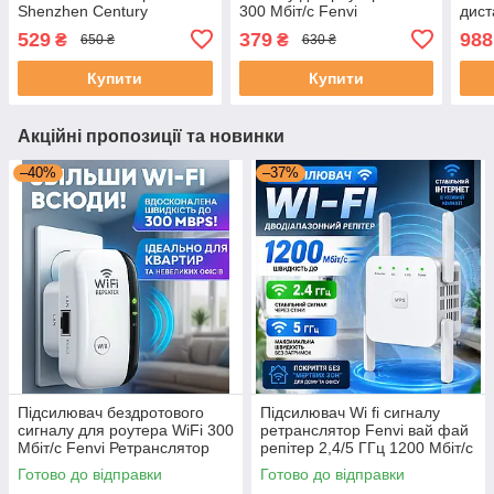
Shenzhen Century
300 Мбіт/с Fenvi
дист
ретранслятор вай фай
Ретранслятор Wi-Fi
розу
529
379
988
₴
₴
650 ₴
630 ₴
білий
репітер бездротовий
подв
комп
Купити
Купити
Акційні пропозиції та новинки
–40%
–37%
Підсилювач бездротового
Підсилювач Wi fi сигналу
сигналу для роутера WiFi 300
ретранслятор Fenvi вай фай
Мбіт/с Fenvi Ретранслятор
репітер 2,4/5 ГГц 1200 Мбіт/с
Wi-Fi репітер бездротовий
дводіапазонний подовжувач
Готово до відправки
Готово до відправки
повторювач вайфаю wifi