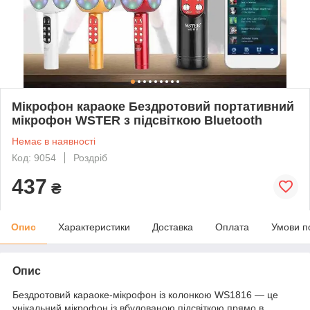
Мікрофон караоке Бездротовий портативний
мікрофон WSTER з підсвіткою Bluetooth
Немає в наявності
Код: 9054
Роздріб
437
₴
Опис
Характеристики
Доставка
Оплата
Умови п
Опис
Бездротовий караоке-мікрофон із колонкою WS1816 — це
унікальний мікрофон із вбудованою підсвіткою прямо в