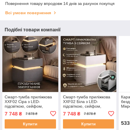
Повернення товару впродовж 14 днів за рахунок покупця
Всі умови повернення
Подібні товари компанії
Смарт-тумба приліжкова
Смарт-тумба приліжкова
Кара
XXF02 Сіра з LED-
XXF02 Біла з LED-
безд
підсвіткою, сейфом,
підсвіткою, сейфом,
Мік
бездротовим
бездротовою зарядкою та
ауді
7 748
7 748
₴
₴
7 878 ₴
7 878 ₴
заряджанням і Bluetooth-
Bluetooth-аудіо
кар
аудіо
533
Купити
Купити