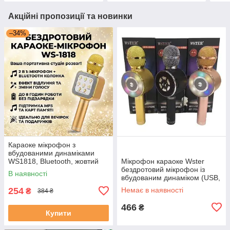
Акційні пропозиції та новинки
–34%
Караоке мікрофон з
вбудованими динаміками
WS1818, Bluetooth, жовтий
Мікрофон караоке Wster
бездротовий мікрофон із
В наявності
вбудованим динаміком (USB,
microSD, AUX, Bluetooth)
254
Немає в наявності
₴
384 ₴
466
₴
Купити