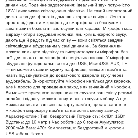
динаміках. Подвійне задоволення: ідеальний звук потужністю
18W і дивовижна світлодіодна підсвітка. Це такий неповторний
диско-жезл для фанатів домашніх караоке вечірок. Легко та
просто під'єднати мікрофон до смартфона за блютузом і
завантажити безплатні застосунки для караоке. Мікрофон має
відразу чотири вбудовані колонки, які, крім шикарного звуку,
дають ще й радість під час співу — вони світяться завдяки
світлодіодам вбудованим у самі динаміки. За бажання ви
можете вимкнути підсвітку та використовувати мікрофон без
неї: для цього є на мікрофоні спеціальна кнопка. У мікрофон
вбудовані функціональні слоти для USB, MicroUSB, AUX, TF
— ви можете ставити музику на флешці, мінікарті пам'яті та
навіть під'єднуватися до додаткового джерела звуку через
аудіокабель. Використовуйте мікрофон не тільки для караоке,
але й просто для проведення заходів як звичайний мікрофон.
Ви можете приєднати навушники та слухати ваш спів у режимі
онлайн, і відразу зможете почути, як він звучить збоку. А ще —
можна записати ваш спів на карту пам'яті, просто вставте в
мікрофон мікрокарту пам'яті та натисніть кнопку запису.
Характеристики: Тип: бездротовий Потужність: 4х4Вт=16Вт
Відстань: до 10 метрів Час роботи: до 6 годин Акумулятор:
2000mAh Вага: 470г Комплектація: Бездротовий мікрофон
USB кабель Чехол