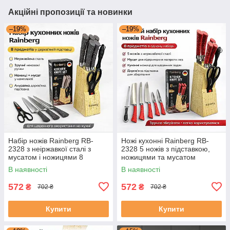
Акційні пропозиції та новинки
–19%
–19%
Набір ножів Rainberg RB-
Ножі кухонні Rainberg RB-
2328 з неіржавкої сталі з
2328 5 ножів з підставкою,
мусатом і ножицями 8
ножицями та мусатом
предметів
В наявності
В наявності
572
572
₴
₴
702 ₴
702 ₴
Купити
Купити