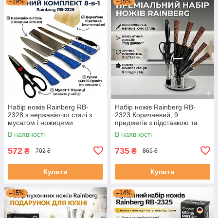
–19%
–15%
Набір ножів Rainberg RB-
Набір ножів Rainberg RB-
2328 з нержавіючої сталі з
2323 Коричневий, 9
мусатом і ножицями
предметів з підставкою та
кухонними аксесуарами
В наявності
В наявності
572
735
₴
₴
702 ₴
865 ₴
Купити
Купити
–15%
–14%