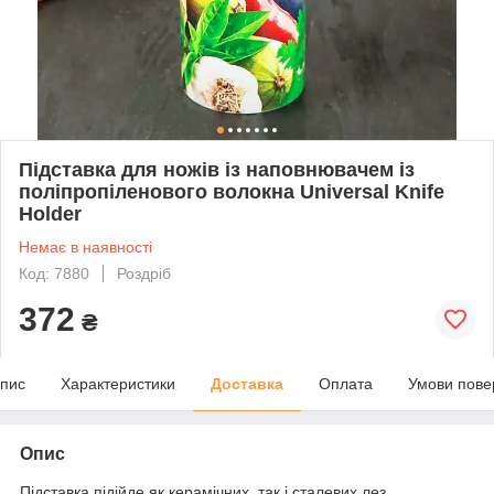
Підставка для ножів із наповнювачем із
поліпропіленового волокна Universal Knife
Holder
Немає в наявності
Код: 7880
Роздріб
372
₴
пис
Характеристики
Доставка
Оплата
Умови пове
Опис
Підставка підійде як керамічних, так і сталевих лез.