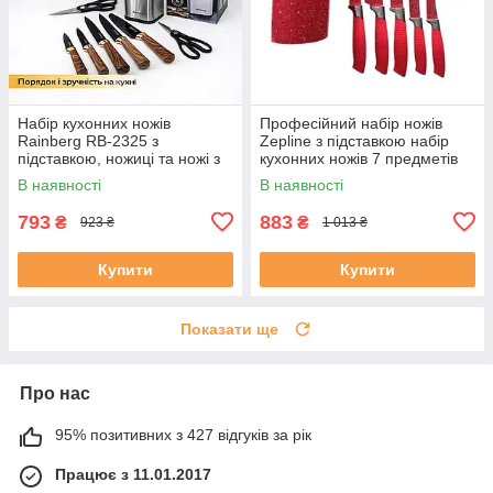
Набір кухонних ножів
Професійний набір ножів
Rainberg RB-2325 з
Zepline з підставкою набір
підставкою, ножиці та ножі з
кухонних ножів 7 предметів
нержавіючої сталі, 9
Червоний
В наявності
В наявності
предметів, коричневий
793
883
₴
₴
923 ₴
1 013 ₴
Купити
Купити
Показати ще
Про нас
95% позитивних з 427 відгуків за рік
Працює з 11.01.2017