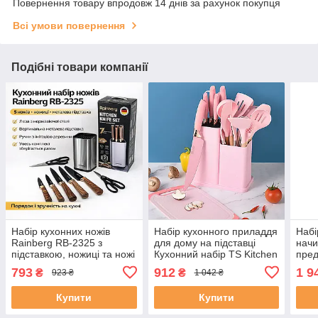
Повернення товару впродовж 14 днів за рахунок покупця
Всі умови повернення
Подібні товари компанії
Набір кухонних ножів
Набір кухонного приладдя
Набі
Rainberg RB-2325 з
для дому на підставці
начи
підставкою, ножиці та ножі
Кухонний набір TS Kitchen
пред
з нержавіючої сталі, 9
19 штук із силікону
Zepl
793
912
1 9
₴
₴
923 ₴
1 042 ₴
предметів, коричневий
Рожевий
Купити
Купити