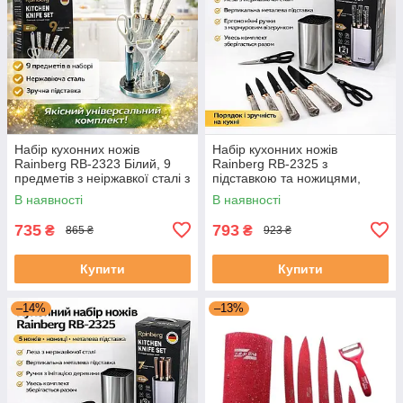
Набір кухонних ножів
Набір кухонних ножів
Rainberg RB-2323 Білий, 9
Rainberg RB-2325 з
предметів з неіржавкої сталі з
підставкою та ножицями,
підставкою
ножі з нержавіючої сталі, 9
В наявності
В наявності
предметів, сірий
735
793
₴
₴
865 ₴
923 ₴
Купити
Купити
–14%
–13%