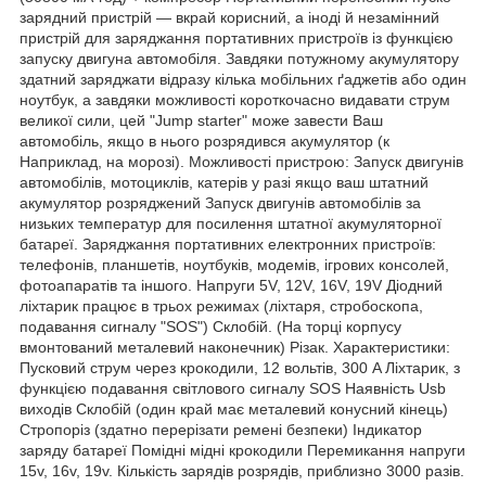
зарядний пристрій — вкрай корисний, а іноді й незамінний
пристрій для заряджання портативних пристроїв із функцією
запуску двигуна автомобіля. Завдяки потужному акумулятору
здатний заряджати відразу кілька мобільних ґаджетів або один
ноутбук, а завдяки можливості короткочасно видавати струм
великої сили, цей "Jump starter" може завести Ваш
автомобіль, якщо в нього розрядився акумулятор (к
Наприклад, на морозі). Можливості пристрою: Запуск двигунів
автомобілів, мотоциклів, катерів у разі якщо ваш штатний
акумулятор розряджений Запуск двигунів автомобілів за
низьких температур для посилення штатної акумуляторної
батареї. Заряджання портативних електронних пристроїв:
телефонів, планшетів, ноутбуків, модемів, ігрових консолей,
фотоапаратів та іншого. Напруги 5V, 12V, 16V, 19V Діодний
ліхтарик працює в трьох режимах (ліхтаря, стробоскопа,
подавання сигналу "SOS") Склобій. (На торці корпусу
вмонтований металевий наконечник) Різак. Характеристики:
Пусковий струм через крокодили, 12 вольтів, 300 A Ліхтарик, з
функцією подавання світлового сигналу SOS Наявність Usb
виходів Склобій (один край має металевий конусний кінець)
Стропоріз (здатно перерізати ремені безпеки) Індикатор
заряду батареї Помідні мідні крокодили Перемикання напруги
15v, 16v, 19v. Кількість зарядів розрядів, приблизно 3000 разів.