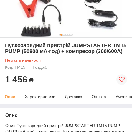
Пускозарядний пристрій JUMPSTARTER TM15
PUMP (50800 мА·год) + компресор (300/600A)
Немає в наявності
Код: TM15
Роздріб
1 456
₴
Опис
Характеристики
Доставка
Оплата
Умови п
Опис
Опис Пускозарядний пристрій JUMPSTARTER TM15 PUMP
(50800 мА·год) + компресор Портативний переносний пуско-