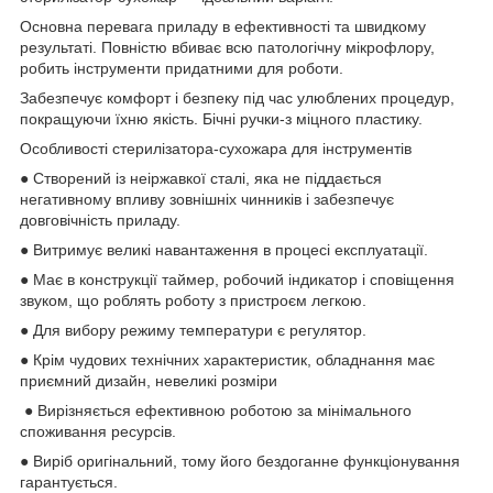
Основна перевага приладу в ефективності та швидкому
результаті. Повністю вбиває всю патологічну мікрофлору,
робить інструменти придатними для роботи.
Забезпечує комфорт і безпеку під час улюблених процедур,
покращуючи їхню якість. Бічні ручки-з міцного пластику.
Особливості стерилізатора-сухожара для інструментів
● Створений із неіржавкої сталі, яка не піддається
негативному впливу зовнішніх чинників і забезпечує
довговічність приладу.
● Витримує великі навантаження в процесі експлуатації.
● Має в конструкції таймер, робочий індикатор і сповіщення
звуком, що роблять роботу з пристроєм легкою.
● Для вибору режиму температури є регулятор.
● Крім чудових технічних характеристик, обладнання має
приємний дизайн, невеликі розміри
● Вирізняється ефективною роботою за мінімального
споживання ресурсів.
● Виріб оригінальний, тому його бездоганне функціонування
гарантується.