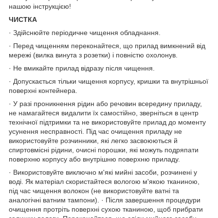
нашою інструкцією!
ЧИСТКА
· Здійснюйте періодичне чищення обладнання.
· Перед чищенням переконайтеся, що прилад вимкнений від
мережі (вилка винута з розетки) і повністю охолонув.
· Не вмикайте прилад відразу після чищення.
· Допускається тільки чищення корпусу, кришки та внутрішньої
поверхні контейнера.
· У разі проникнення рідин або речовин всередину приладу,
не намагайтеся видалити їх самостійно, зверніться в центр
технічної підтримки та не використовуйте прилад до моменту
усунення несправності. Під час очищення приладу не
використовуйте розчинники, які легко засвоюються й
спиртовмісні рідини, очисні порошки, які можуть подряпати
поверхню корпусу або внутрішню поверхню приладу.
· Використовуйте виключно м'які мийні засоби, розчинені у
воді. Як матеріал скористайтеся вологою м'якою тканиною,
під час чищення волокон (не використовуйте ватні та
аналогічні ватним тампони). · Після завершення процедури
очищення протріть поверхні сухою тканиною, щоб прибрати