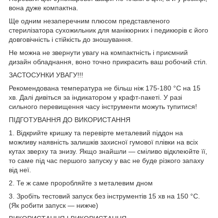
вона дуже компактна.
Ще одним незаперечним плюсом представленого
стерилізатора сухожильник для манікюрних і педикюрів є його
довговічність і стійкість до зношування.
Не можна не звернути увагу на компактність і приємний
дизайн обладнання, воно точно прикрасить ваш робочий стіл.
ЗАСТОСУНКИ УВАГУ!!!
Рекомендована температура не більш ніж 175-180 °C на 15
хв. Далі дивіться за індикатором у крафт-пакеті. У разі
сильного перевищення часу інструменти можуть тупитися!
ПІДГОТУВАННЯ ДО ВИКОРИСТАННЯ
1. Відкрийте кришку та перевірте металевий піддон на
можливу наявність залишків захисної гумової плівки на всіх
кутах зверху та знизу. Якщо знайшли — сміливо відклеюйте її,
то саме під час першого запуску у вас не буде різкого запаху
від неї.
2. Те ж саме проробляйте з металевим дном
3. Зробіть тестовий запуск без інструментів 15 хв на 150 °C.
(Як робити запуск — нижче)