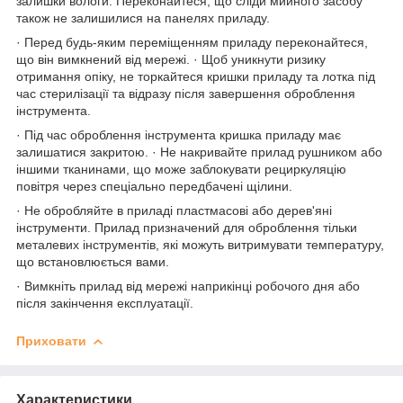
залишки вологи. Переконайтеся, що сліди мийного засобу
також не залишилися на панелях приладу.
· Перед будь-яким переміщенням приладу переконайтеся,
що він вимкнений від мережі. · Щоб уникнути ризику
отримання опіку, не торкайтеся кришки приладу та лотка під
час стерилізації та відразу після завершення оброблення
інструмента.
· Під час оброблення інструмента кришка приладу має
залишатися закритою. · Не накривайте прилад рушником або
іншими тканинами, що може заблокувати рециркуляцію
повітря через спеціально передбачені щілини.
· Не обробляйте в приладі пластмасові або дерев'яні
інструменти. Прилад призначений для оброблення тільки
металевих інструментів, які можуть витримувати температуру,
що встановлюється вами.
· Вимкніть прилад від мережі наприкінці робочого дня або
після закінчення експлуатації.
Приховати
Характеристики