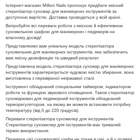
Інтернет-магазин Million Nails пропонує придбати якісний
стерилізатор-сухожар для манікюрних інструментів за
доступною вартістю. Доставка проводиться у всій країні.
Випробуйте всі переваги роботи з якісною й ефективною
сухожильною шафою для манікюрних і педикюрів на
власному досвіді!
Представляємо вам унікальну модель стерилізатора
сухожильник для манікюрних інструментів, яка забезпечить
вам якісну дезінфекцію та швидкий результат.
Представлена модель стерилізатора сухожар для манікюрних
інструментів характеризується чудовою якістю збирання, вона
виготовлена з перевіреної неіржавкої сталі.
Інструмент обладнаний спеціальним таймером, індикатором
роботи та функцією звукового сповіщення. Також стерилізатор
сухожарювач для педикюрний інструментів обладнаний
терморегулятором, на якому ви можете встановити потрібну
температуру (від 0 до 220 градусів).
Переваги стерилізатора сухожилер для інструментів
Стерилізатор сухожилер для інструментів має тривалий
термін використання.
Переваги цієї сухожарової шафи не тільки в ціні, а й у розмірі,