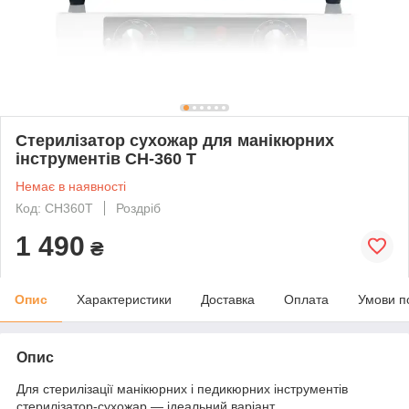
Стерилізатор сухожар для манікюрних
інструментів CH-360 T
Немає в наявності
Код: CH360T
Роздріб
1 490
₴
Опис
Характеристики
Доставка
Оплата
Умови п
Опис
Для стерилізації манікюрних і педикюрних інструментів
стерилізатор-сухожар — ідеальний варіант.