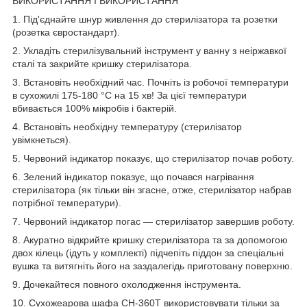
ВИКОРИСТАННЯ І ВИКОРИСТАННЯ
1. Під'єднайте шнур живлення до стерилізатора та розетки
(розетка євростандарт).
2. Укладіть стерилізувальний інструмент у ванну з неіржавкої
сталі та закрийте кришку стерилізатора.
3. Встановіть необхідний час. Почніть із робочої температури
в сухожилі 175-180 °C на 15 хв! За цієї температури
вбивається 100% мікробів і бактерій.
4. Встановіть необхідну температуру (стерилізатор
увімкнеться).
5. Червоний індикатор показує, що стерилізатор почав роботу.
6. Зелений індикатор показує, що почався нагрівання
стерилізатора (як тільки він згасне, отже, стерилізатор набрав
потрібної температури).
7. Червоний індикатор погас — стерилізатор завершив роботу.
8. Акуратно відкрийте кришку стерилізатора та за допомогою
двох кілець (ідуть у комплекті) підчепіть піддон за спеціальні
вушка та витягніть його на заздалегідь приготовану поверхню.
9. Дочекайтеся повного охолодження інструмента.
10. Сухожеарова шафа CH-360T використовувати тільки за