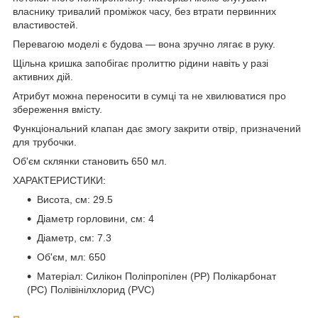
власнику тривалий проміжок часу, без втрати первинних
властивостей.
Перевагою моделі є будова — вона зручно лягає в руку.
Щільна кришка запобігає пролиттю рідини навіть у разі
активних дій.
Атрибут можна переносити в сумці та не хвилюватися про
збереження вмісту.
Функціональний клапан дає змогу закрити отвір, призначений
для трубочки.
Об'єм склянки становить 650 мл.
ХАРАКТЕРИСТИКИ:
Висота, см: 29.5
Діаметр горловини, см: 4
Діаметр, см: 7.3
Об'єм, мл: 650
Матеріал: Силікон Поліпропілен (PP) Полікарбонат
(PC) Полівінілхлорид (PVC)