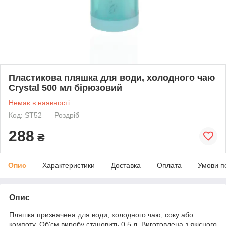
Пластикова пляшка для води, холодного чаю
Crystal 500 мл бірюзовий
Немає в наявності
Код: ST52
Роздріб
288
₴
Опис
Характеристики
Доставка
Оплата
Умови п
Опис
Пляшка призначена для води, холодного чаю, соку або
компоту. Об'єм виробу становить 0,5 л. Виготовлена з якісного