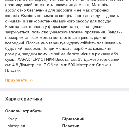
пластику, який не містить токсичних домішок. Матеріал
абсолютно безпечний для здоров'я й не має сторонніх
запахів. Ємність не вимагає спеціального догляду — досить
очищати її з використанням мийного засобу для посуду.
Кришка виготовлена у формі кристала, вона щільно
закручується, повністю унеможливлюючи протікання. Завдяки
прозорим стінкам можна контролювати рівень рідини
всередині. Плоске дно гарантує чудову стійкість пляшечки на
будь-якій поверхні. Попри місткість, виріб має компактні
розміри, завдяки чому не займе багато місця в рюкзаку або
сумці. ХАРАКТЕРИСТИКИ Висота, см: 18 Діаметр горловини,
см: 4.8 Діаметр, см: 7 Об'єм, мл: 500 Матеріал: Силікон
Пластик
Приховати
Характеристики
Основні атрибути
Колір
Бірюзовий
Матеріал
Пластик