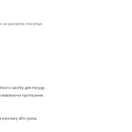
ів
за рахунок покупця
йного засобу для посуду.
ожливлюючи протікання.
в рюкзаку або сумці.