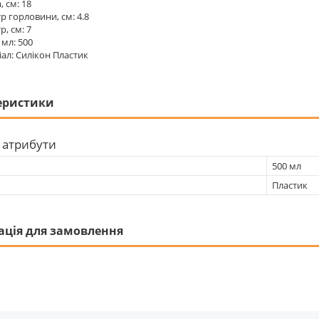
, см: 18
р горловини, см: 4.8
р, см: 7
 мл: 500
ал: Силікон Пластик
еристики
 атрибути
500 мл
Пластик
ація для замовлення