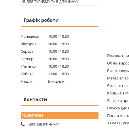
🟢 ДЛЯ ТУРИЗМУ ТА ВІДПОЧИНКУ
Графік роботи
Понеділок
10:00
18:30
Вівторок
10:00
18:30
Середа
10:00
18:30
Пляшка приз
Четвер
10:00
18:30
Об'єм вироб
Пʼятниця
10:00
18:30
Виготовлена
Субота
11:00
16:00
Матеріал аб
Неділя
Вихідний
Ємність не 
Кришка виго
Контакти
Завдяки про
Плоске дно 
Попри містк
ХАРАКТЕРИ
+380 (68) 941-87-44