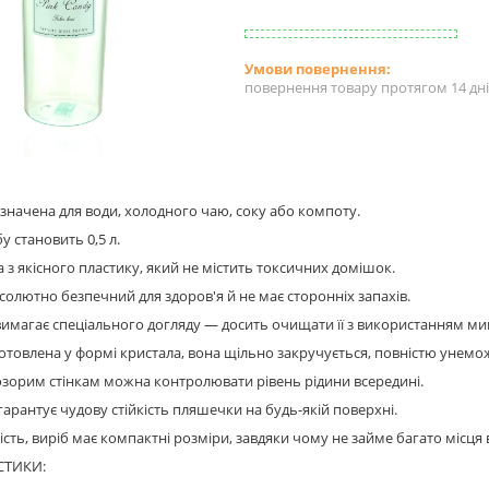
повернення товару протягом 14 дн
начена для води, холодного чаю, соку або компоту.
у становить 0,5 л.
 з якісного пластику, який не містить токсичних домішок.
солютно безпечний для здоров'я й не має сторонніх запахів.
вимагає спеціального догляду — досить очищати її з використанням ми
товлена у формі кристала, вона щільно закручується, повністю унем
зорим стінкам можна контролювати рівень рідини всередині.
гарантує чудову стійкість пляшечки на будь-якій поверхні.
ість, виріб має компактні розміри, завдяки чому не займе багато місця 
СТИКИ: