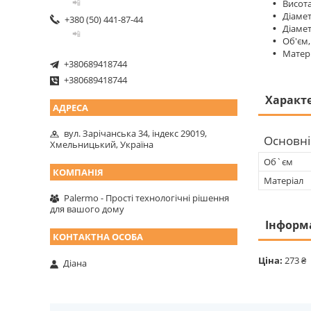
📲
Висота
Діамет
+380 (50) 441-87-44
Діамет
📲
Об'єм,
Матері
+380689418744
+380689418744
Характ
вул. Зарічанська 34, індекс 29019,
Основні
Хмельницький, Україна
Об`єм
Матеріал
Palermo - Прості технологічні рішення
для вашого дому
Інформ
Ціна:
273 ₴
Діана