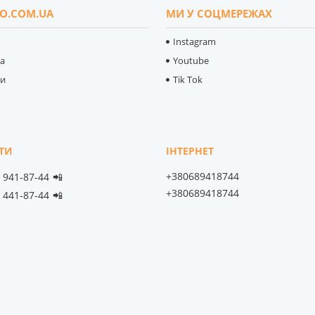
O.COM.UA
МИ У СОЦМЕРЕЖАХ
Instagram
ка
Youtube
ти
Tik Tok
+380689418744
) 941-87-44
📲
+380689418744
) 441-87-44
📲