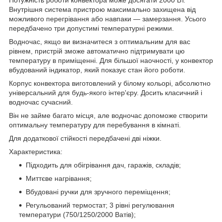
Внутрішня система пристрою максимально захищена від
можливого перегрівання або навпаки — замерзання. Усього
передбачено три допустимі температурні режими.
Водночас, якщо ви визначитеся з оптимальним для вас
рівнем, пристрій зможе автоматично підтримувати цю
температуру в приміщенні. Для більшої наочності, у конвектор
вбудований індикатор, який показує стан його роботи.
Корпус конвектора виготовлений у білому кольорі, абсолютно
універсальний для будь-якого інтер'єру. Досить класичний і
водночас сучасний.
Він не займе багато місця, але водночас допоможе створити
оптимальну температуру для перебування в кімнаті.
Для додаткової стійкості передбачені дві ніжки.
Характеристика:
Підходить для обігрівання дач, гаражів, складів;
Миттєве нагрівання;
Вбудовані ручки для зручного переміщення;
Регульований термостат; 3 рівні регулювання
температури (750/1250/2000 Ватів);