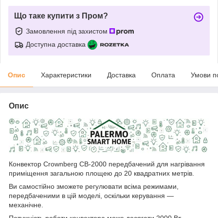
Що таке купити з Пром?
Замовлення під захистом
Доступна доставка
Опис
Характеристики
Доставка
Оплата
Умови п
Опис
Конвектор Crownberg CB-2000 передбачений для нагрівання
приміщення загальною площею до 20 квадратних метрів.
Ви самостійно зможете регулювати всіма режимами,
передбаченими в цій моделі, оскільки керування —
механічне.
Потужність роботи конвектора може досягати 2000 Вт.