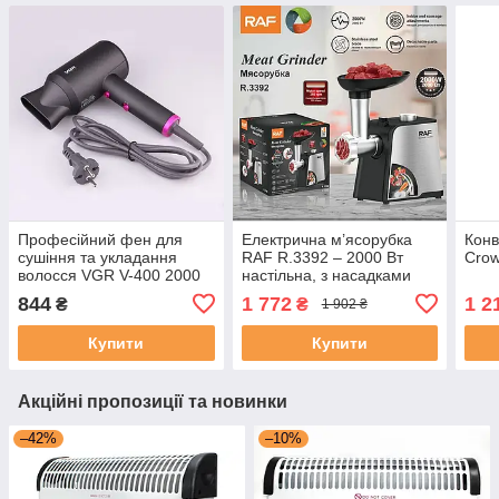
Професійний фен для
Електрична м’ясорубка
Конв
сушіння та укладання
RAF R.3392 – 2000 Вт
Crow
волосся VGR V-400 2000
настільна, з насадками
Вт
844
1 772
1 2
₴
₴
1 902 ₴
Купити
Купити
Акційні пропозиції та новинки
–42%
–10%