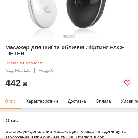
Масажер для шиї та обличчя Ліфтинг FACE
LIFTER
Немає в наявності
Код: FLC120
Роздріб
442
₴
Опис
Характеристики
Доставка
Оплата
Умови п
Опис
Багатофункціональний масажер для очищення, догляду та
зволоження шкіри обличчя та шиї. Поєднує в собі