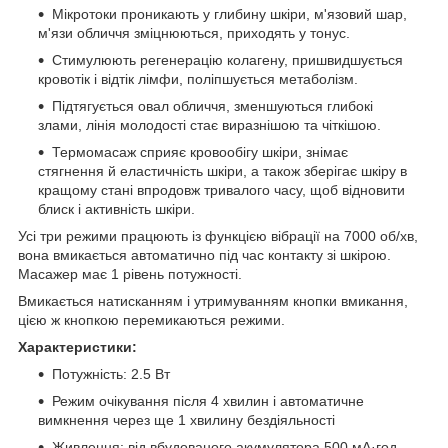
Мікротоки проникають у глибину шкіри, м'язовий шар,
м'язи обличчя зміцнюються, приходять у тонус.
Стимулюють регенерацію колагену, пришвидшується
кровотік і відтік лімфи, поліпшується метаболізм.
Підтягується овал обличчя, зменшуються глибокі
злами, лінія молодості стає виразнішою та чіткішою.
Термомасаж сприяє кровообігу шкіри, знімає
стягнення й еластичність шкіри, а також зберігає шкіру в
кращому стані впродовж тривалого часу, щоб відновити
блиск і активність шкіри.
Усі три режими працюють із функцією вібрації на 7000 об/хв,
вона вмикається автоматично під час контакту зі шкірою.
Масажер має 1 рівень потужності.
Вмикається натисканням і утримуванням кнопки вмикання,
цією ж кнопкою перемикаються режими.
Характеристики:
Потужність: 2.5 Вт
Режим очікування після 4 хвилин і автоматичне
вимкнення через ще 1 хвилину бездіяльності
Живлення: від вбудованого акумулятора 500 мА·год,