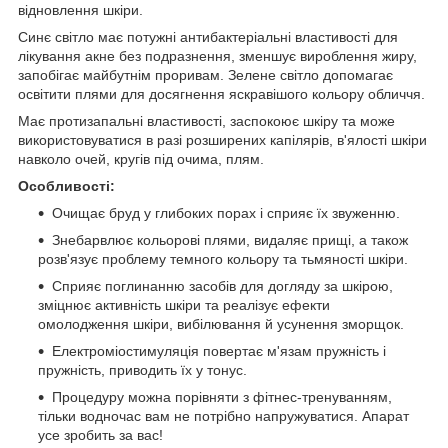
відновлення шкіри.
Синє світло має потужні антибактеріальні властивості для
лікування акне без подразнення, зменшує вироблення жиру,
запобігає майбутнім проривам. Зелене світло допомагає
освітити плями для досягнення яскравішого кольору обличчя.
Має протизапальні властивості, заспокоює шкіру та може
використовуватися в разі розширених капілярів, в'ялості шкіри
навколо очей, кругів під очима, плям.
Особливості:
Очищає бруд у глибоких порах і сприяє їх звуженню.
Знебарвлює кольорові плями, видаляє прищі, а також
розв'язує проблему темного кольору та тьмяності шкіри.
Сприяє поглинанню засобів для догляду за шкірою,
зміцнює активність шкіри та реалізує ефекти
омолодження шкіри, вибілювання й усунення зморщок.
Електроміостимуляція повертає м'язам пружність і
пружність, приводить їх у тонус.
Процедуру можна порівняти з фітнес-тренуванням,
тільки водночас вам не потрібно напружуватися. Апарат
усе зробить за вас!