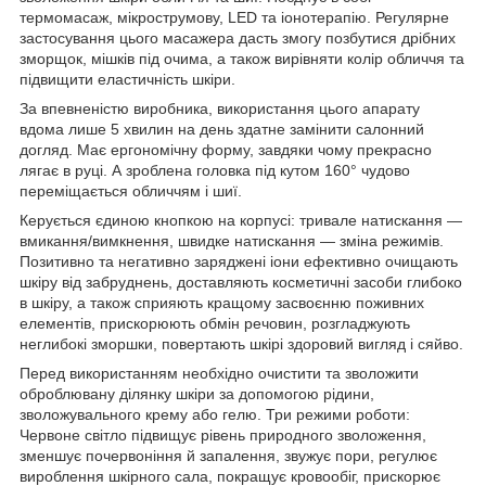
термомасаж, мікрострумову, LED та іонотерапію. Регулярне
застосування цього масажера дасть змогу позбутися дрібних
зморщок, мішків під очима, а також вирівняти колір обличчя та
підвищити еластичність шкіри.
За впевненістю виробника, використання цього апарату
вдома лише 5 хвилин на день здатне замінити салонний
догляд. Має ергономічну форму, завдяки чому прекрасно
лягає в руці. А зроблена головка під кутом 160° чудово
переміщається обличчям і шиї.
Керується єдиною кнопкою на корпусі: тривале натискання —
вмикання/вимкнення, швидке натискання — зміна режимів.
Позитивно та негативно заряджені іони ефективно очищають
шкіру від забруднень, доставляють косметичні засоби глибоко
в шкіру, а також сприяють кращому засвоєнню поживних
елементів, прискорюють обмін речовин, розгладжують
неглибокі зморшки, повертають шкірі здоровий вигляд і сяйво.
Перед використанням необхідно очистити та зволожити
оброблювану ділянку шкіри за допомогою рідини,
зволожувального крему або гелю. Три режими роботи:
Червоне світло підвищує рівень природного зволоження,
зменшує почервоніння й запалення, звужує пори, регулює
вироблення шкірного сала, покращує кровообіг, прискорює