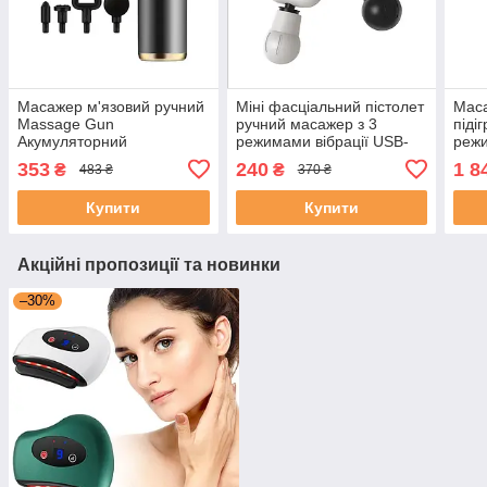
Масажер м'язовий ручний
Міні фасціальний пістолет
Маса
Massage Gun
ручний масажер з 3
піді
Акумуляторний
режимами вібрації USB-
режи
перкусійний Масажний 4
зарядка
353
240
1 8
₴
₴
483 ₴
370 ₴
насадки для рук ніг шиї
Купити
Купити
Акційні пропозиції та новинки
–30%