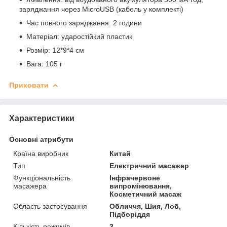
заряджання через MicroUSB (кабель у комплекті)
Час повного заряджання: 2 години
Матеріал: ударостійкий пластик
Розмір: 12*9*4 см
Вага: 105 г
Приховати
Характеристики
Основні атрибути
Країна виробник
Китай
Тип
Електричний масажер
Функціональність
Інфрачервоне
масажера
випромінювання,
Косметичний масаж
Область застосування
Обличчя, Шия, Лоб,
Підборіддя
Кількість режимів
3