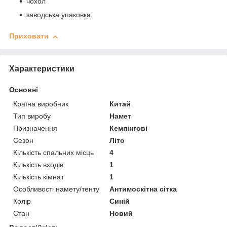
чохол
заводська упаковка
Приховати
Характеристики
Основні
Країна виробник
Китай
Тип виробу
Намет
Призначення
Кемпінгові
Сезон
Літо
Кількість спальних місць
4
Кількість входів
1
Кількість кімнат
1
Особливості намету/тенту
Антимоскітна сітка
Колір
Синій
Стан
Новий