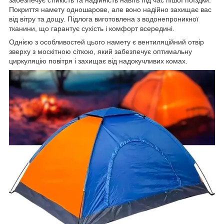
забезпечує стійкість та надійність навіть під час пішої поїздки.
Покриття намету одношарове, але воно надійно захищає вас
від вітру та дощу. Підлога виготовлена з водонепроникної
тканини, що гарантує сухість і комфорт всередині.
Однією з особливостей цього намету є вентиляційний отвір
зверху з москітною сіткою, який забезпечує оптимальну
циркуляцію повітря і захищає від надокучливих комах.