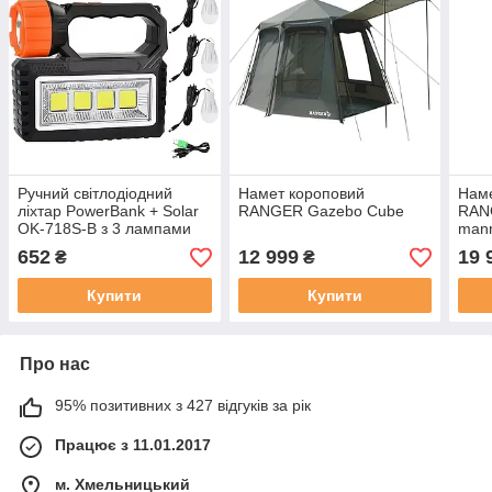
Ручний світлодіодний
Намет короповий
Наме
ліхтар PowerBank + Solar
RANGER Gazebo Cube
RAN
OK-718S-B з 3 лампами
man
652
12 999
19 
₴
₴
Купити
Купити
Про нас
95% позитивних з 427 відгуків за рік
Працює з 11.01.2017
м. Хмельницький