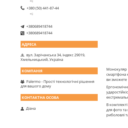
📲
+380 (50) 441-87-44
📲
+380689418744
+380689418744
вул. Зарічанська 34, індекс 29019,
Хмельницький, Україна
Монокуляр P
смартфона 
ви зможете 
Palermo - Прості технологічні рішення
для вашого дому
Ергономічни
ударостійкі
екстремаль
В комплекті
Діана
для фото та
риболовлі т