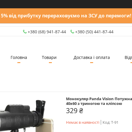
5% від прибутку перераховуємо на ЗСУ до перемоги!
+380 (68) 941-87-44
+380 (50) 441-87-44
Головна
Товари
Доставка і оплата
Від
Монокуляр Panda Vision Потужн
40х60 з триногою та кліпсою
329 ₴
Немає в наявності
Код:
Т-91