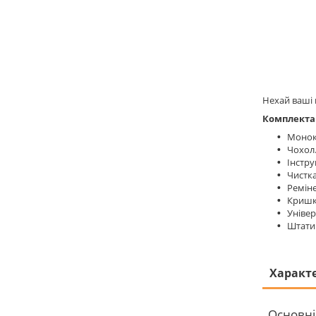
Нехай ваші 
Комплекта
Монок
Чохол
Інстру
Чистка
Ремін
Кришка
Універ
Штати
Характ
Основні