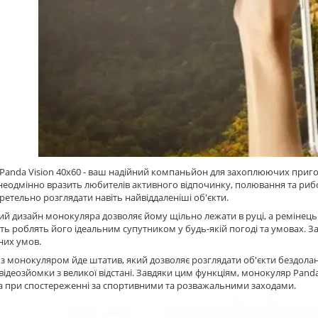
anda Vision 40x60 - ваш надійний компаньйон для захоплюючих приго
неодмінно вразить любителів активного відпочинку, полювання та ри
ретельно розглядати навіть найвіддаленіші об'єкти.
й дизайн монокуляра дозволяє йому щільно лежати в руці, а ремінець д
сть роблять його ідеальним супутником у будь-якій погоді та умовах. З
них умов.
 з монокуляром йде штатив, який дозволяє розглядати об'єкти бездолан
 відеозйомки з великої відстані. Завдяки цим функціям, монокуляр Pand
а при спостереженні за спортивними та розважальними заходами.