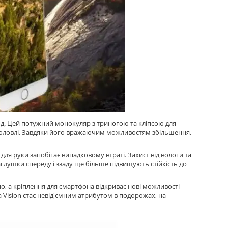
д. Цей потужний монокуляр з триногою та кліпсою для
боловлі. Завдяки його вражаючим можливостям збільшення,
ля руки запобігає випадковому втраті. Захист від вологи та
аглушки спереду і ззаду ще більше підвищують стійкість до
о, а кріплення для смартфона відкриває нові можливості
a Vision стає невід'ємним атрибутом в подорожах, на