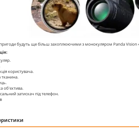
пригоди будуть ще більш захоплюючими з монокуляром Panda Vision 
ція:
уляр.
.
кція користувача.
 тканина.
ець.
 об'єктива.
сальний затискач під телефон.
в
еристики