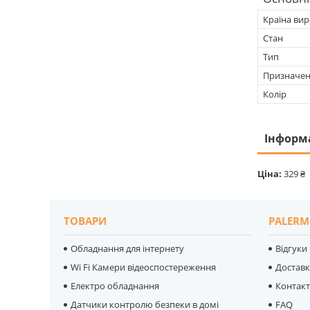
Країна ви
Стан
Тип
Призначе
Колір
Інформ
Ціна:
329 ₴
ТОВАРИ
PALERM
Обладнання для інтернету
Відгуки
Wi Fi Камери відеоспостереження
Достав
Електро обладнання
Контак
Датчики контролю безпеки в домі
FAQ