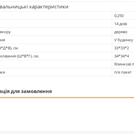
вальницькі характеристики
0,250
14 днів
декору
дерево
ння
У будинку
*Д*В), см.
33*33*2
ковання (Ш*В*Г), см.
34*34*4
Ялинкові 
вки
п/е пакет
ація для замовлення