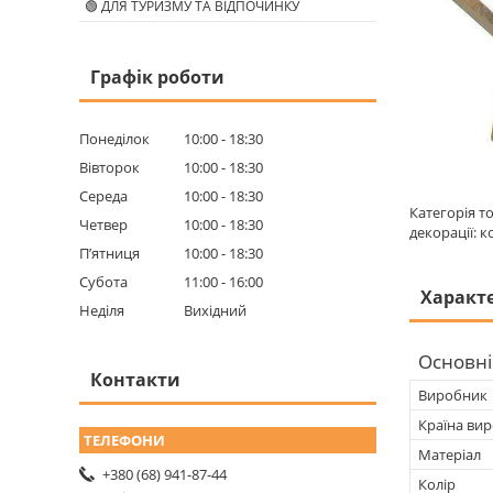
🟢 ДЛЯ ТУРИЗМУ ТА ВІДПОЧИНКУ
Графік роботи
Понеділок
10:00
18:30
Вівторок
10:00
18:30
Середа
10:00
18:30
Категорія т
Четвер
10:00
18:30
декорації: к
Пʼятниця
10:00
18:30
Субота
11:00
16:00
Характ
Неділя
Вихідний
Основні
Контакти
Виробник
Країна ви
Матеріал
+380 (68) 941-87-44
Колір