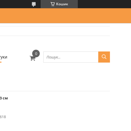
Кошик
гуки
3 см
618