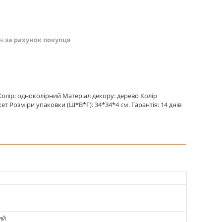
ів
за рахунок покупця
 Колір: одноколірний Матеріал декору: дерево Колір
кет Розміри упаковки (Ш*В*Г): 34*34*4 см. Гарантія: 14 днів
ий