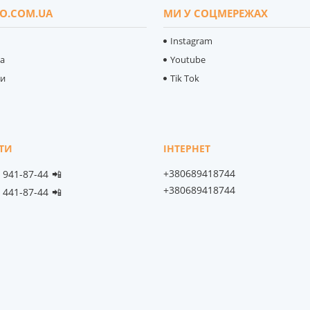
O.COM.UA
МИ У СОЦМЕРЕЖАХ
Instagram
ка
Youtube
ти
Tik Tok
+380689418744
) 941-87-44
📲
+380689418744
) 441-87-44
📲