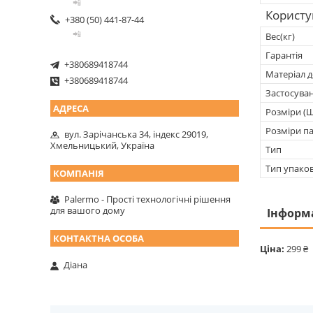
📲
Користу
+380 (50) 441-87-44
📲
Вес(кг)
Гарантія
+380689418744
Матеріал 
+380689418744
Застосува
Розміри (Ш
Розміри па
вул. Зарічанська 34, індекс 29019,
Хмельницький, Україна
Тип
Тип упако
Palermo - Прості технологічні рішення
для вашого дому
Інформ
Ціна:
299 ₴
Діана