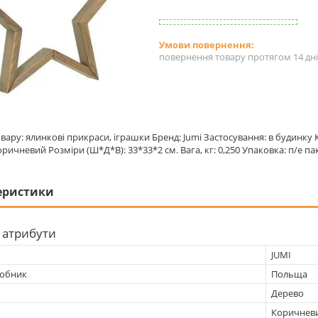
повернення товару протягом 14 дн
овару: ялинкові прикраси, іграшки Бренд: Jumi Застосування: в будинку
оричневий Розміри (Ш*Д*В): 33*33*2 см. Вага, кг: 0,250 Упаковка: п/е па
еристики
 атрибути
JUMI
робник
Польща
Дерево
Коричнев