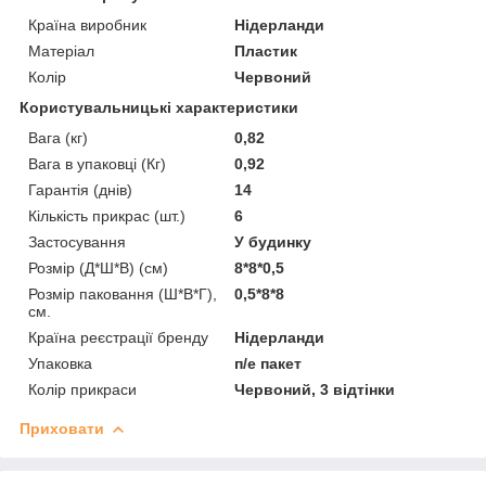
Країна виробник
Нідерланди
Матеріал
Пластик
Колір
Червоний
Користувальницькі характеристики
Вага (кг)
0,82
Вага в упаковці (Кг)
0,92
Гарантія (днів)
14
Кількість прикрас (шт.)
6
Застосування
У будинку
Розмір (Д*Ш*В) (см)
8*8*0,5
Розмір паковання (Ш*В*Г),
0,5*8*8
см.
Країна реєстрації бренду
Нідерланди
Упаковка
п/е пакет
Колір прикраси
Червоний, 3 відтінки
Приховати