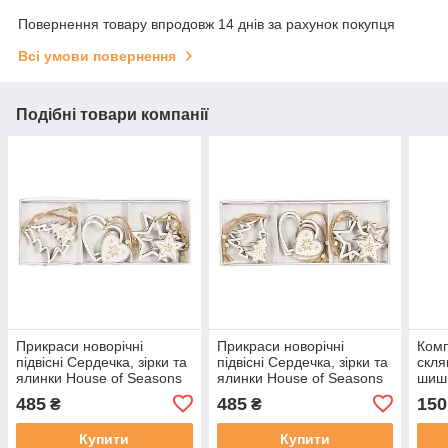
Повернення товару впродовж 14 днів за рахунок покупця
Всі умови повернення
Подібні товари компанії
Прикраси новорічні
Прикраси новорічні
Комп
підвісні Сердечка, зірки та
підвісні Сердечка, зірки та
скля
ялинки House of Seasons
ялинки House of Seasons
шишк
комплект 6 шт, дерев'яні,
комплект 6 шт, дерев'яні,
Seas
485
485
150
₴
₴
сріблястий дизайн
шампань
Купити
Купити