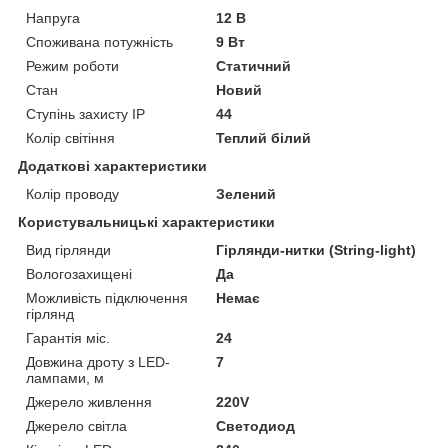
Напруга
12 В
Споживана потужність
9 Вт
Режим роботи
Статичний
Стан
Новий
Ступінь захисту IP
44
Колір світіння
Теплий білий
Додаткові характеристики
Колір проводу
Зелений
Користувальницькі характеристики
Вид гірлянди
Гірлянди-нитки (String-light)
Вологозахищені
Да
Можливість підключення
Немає
гірлянд
Гарантія міс.
24
Довжина дроту з LED-
7
лампами, м
Джерело живлення
220V
Джерело світла
Светодиод