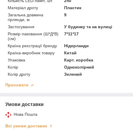
Кількість LED-ламп, шт.
240
Матеріал дроту
Пластик
Загальна довжина
9
гірлянди, м
Застосування
У будинку та на вулиці
Розмір паковання (Ш*Д*В)
7*11*17
(см)
Країна реєстрації бренду
Нідерланди
Країна-виробник товару
Китай
Упаковка
Карт. коробка
Колір
Одноколірний
Колір дроту
Зелений
Приховати
Умови доставки
Нова Пошта
Всі умови доставки