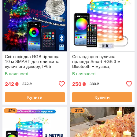
Світлодіодна RGB гірлянда
Світлодіодна вулична
10 м SMART для ялинки та
гірлянда Smart RGB 3 м —
вуличного декору, IP65
Bluetooth + музика,
водостійка IP65
В наявності
В наявності
242
250
₴
₴
372 ₴
380 ₴
Купити
Купити
–32%
–31%