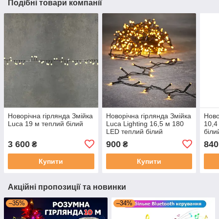
Подібні товари компанії
Новорічна гірлянда Змійка
Новорічна гірлянда Змійка
Ново
Luca 19 м теплий білий
Luca Lighting 16,5 м 180
10,4
LED теплий білий
біли
3 600
900
840
₴
₴
Купити
Купити
Акційні пропозиції та новинки
–35%
–34%