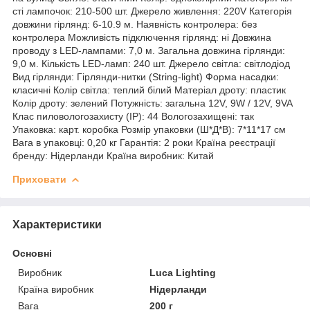
сті лампочок: 210-500 шт. Джерело живлення: 220V Категорія
довжини гірлянд: 6-10.9 м. Наявність контролера: без
контролера Можливість підключення гірлянд: ні Довжина
проводу з LED-лампами: 7,0 м. Загальна довжина гірлянди:
9,0 м. Кількість LED-ламп: 240 шт. Джерело світла: світлодіод
Вид гірлянди: Гірлянди-нитки (String-light) Форма насадки:
класичні Колір світла: теплий білий Матеріал дроту: пластик
Колір дроту: зелений Потужність: загальна 12V, 9W / 12V, 9VA
Клас пиловологозахисту (IP): 44 Вологозахищені: так
Упаковка: карт. коробка Розмір упаковки (Ш*Д*В): 7*11*17 см
Вага в упаковці: 0,20 кг Гарантія: 2 роки Країна реєстрації
бренду: Нідерланди Країна виробник: Китай
Приховати
Характеристики
Основні
Виробник
Luca Lighting
Країна виробник
Нідерланди
Вага
200 г