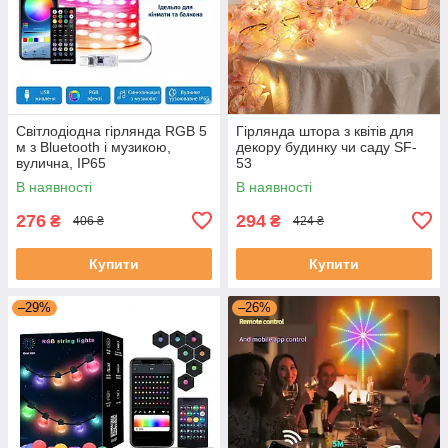
Світлодіодна гірлянда RGB 5
Гірлянда штора з квітів для
м з Bluetooth і музикою,
декору будинку чи саду SF-
вулична, IP65
53
В наявності
В наявності
276
294
₴
₴
406 ₴
424 ₴
Купити
Купити
–29%
–26%