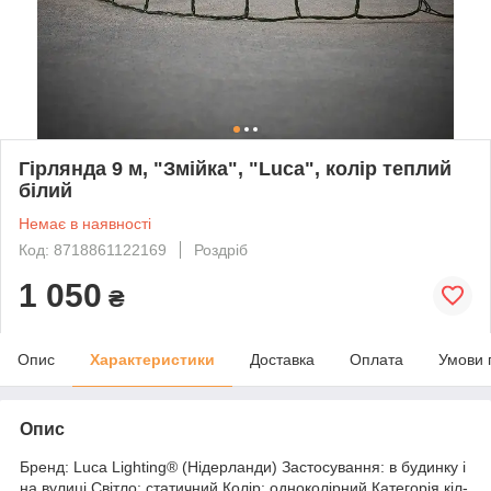
Гірлянда 9 м, "Змійка", "Luca", колір теплий
білий
Немає в наявності
Код: 8718861122169
Роздріб
1 050
₴
Опис
Характеристики
Доставка
Оплата
Умови 
Опис
Бренд: Luca Lighting® (Нідерланди) Застосування: в будинку і
на вулиці Світло: статичний Колір: одноколірний Категорія кіл-