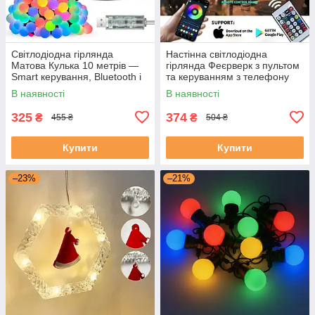
Світлодіодна гірлянда
Настінна світлодіодна
Матова Кулька 10 метрів —
гірлянда Феєрверк з пультом
Smart керування, Bluetooth і
та керуванням з телефону
пульт SFK-03
SFK-18 Bluetooth USB 1+0.5м
В наявності
В наявності
325
374
₴
₴
455 ₴
504 ₴
Купити
Купити
–23%
–21%