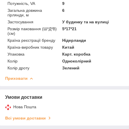
Потужність, VA
9
Загальна довжина
6
гірлянди, м
Застосування
У будинку та на вулиці
Розмір паковання (Ш*Д*В)
5*17*21
(см)
Країна реєстрації бренду
Нідерланди
Країна-виробник товару
Китай
Упаковка
Карт. коробка
Колір
Одноколірний
Колір дроту
Зелений
Приховати
Умови доставки
Нова Пошта
Всі умови доставки