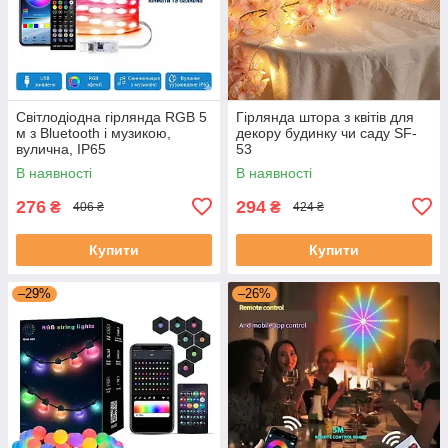
Світлодіодна гірлянда RGB 5
Гірлянда штора з квітів для
м з Bluetooth і музикою,
декору будинку чи саду SF-
вулична, IP65
53
В наявності
В наявності
276
294
₴
₴
406 ₴
424 ₴
Купити
Купити
–29%
–26%