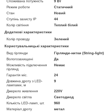
Споживана потужність
9 Вт
Режим роботи
Статичний
Стан
Новий
Ступінь захисту IP
44
Колір світіння
Теплий білий
Додаткові характеристики
Колір проводу
Зелений
Користувальницькі характеристики
Вид гірлянди
Гірлянди-нитки (String-light)
Вологозахищені
Да
Можливість підключення
Немає
гірлянд
Гарантія міс.
24
Довжина дроту з LED-
9
лампами, м
Джерело живлення
220V
Джерело світла
Светодиод
Кількість LED-ламп, шт.
960
Матеріал дроту
метал