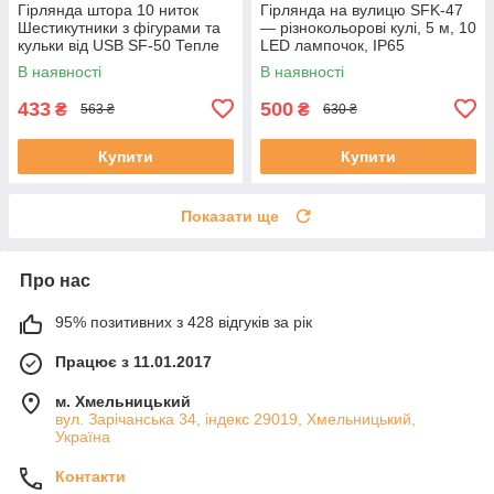
Гірлянда штора 10 ниток
Гірлянда на вулицю SFK-47
Шестикутники з фігурами та
— різнокольорові кулі, 5 м, 10
кульки від USB SF-50 Тепле
LED лампочок, IP65
світло
В наявності
В наявності
433
500
₴
₴
563 ₴
630 ₴
Купити
Купити
Показати ще
Про нас
95% позитивних з 428 відгуків за рік
Працює з 11.01.2017
м. Хмельницький
вул. Зарічанська 34, індекс 29019, Хмельницький,
Україна
Контакти