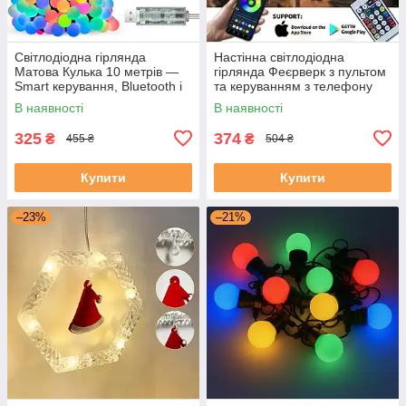
Світлодіодна гірлянда
Настінна світлодіодна
Матова Кулька 10 метрів —
гірлянда Феєрверк з пультом
Smart керування, Bluetooth і
та керуванням з телефону
пульт SFK-03
SFK-18 Bluetooth USB 1+0.5м
В наявності
В наявності
325
374
₴
₴
455 ₴
504 ₴
Купити
Купити
–23%
–21%