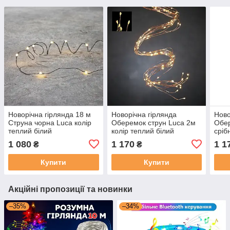
Новорічна гірлянда 18 м
Новорічна гірлянда
Ново
Струна чорна Luca колір
Оберемок струн Luca 2м
Обер
теплий білий
колір теплий білий
сріб
тепл
1 080
1 170
1 1
₴
₴
Купити
Купити
Акційні пропозиції та новинки
–35%
–34%