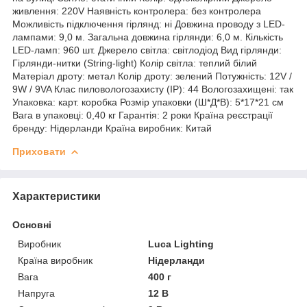
живлення: 220V Наявність контролера: без контролера
Можливість підключення гірлянд: ні Довжина проводу з LED-
лампами: 9,0 м. Загальна довжина гірлянди: 6,0 м. Кількість
LED-ламп: 960 шт. Джерело світла: світлодіод Вид гірлянди:
Гірлянди-нитки (String-light) Колір світла: теплий білий
Матеріал дроту: метал Колір дроту: зелений Потужність: 12V /
9W / 9VA Клас пиловологозахисту (IP): 44 Вологозахищені: так
Упаковка: карт. коробка Розмір упаковки (Ш*Д*В): 5*17*21 см
Вага в упаковці: 0,40 кг Гарантія: 2 роки Країна реєстрації
бренду: Нідерланди Країна виробник: Китай
Приховати
Характеристики
Основні
Виробник
Luca Lighting
Країна виробник
Нідерланди
Вага
400 г
Напруга
12 В