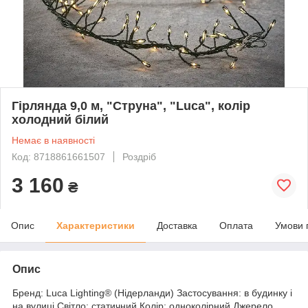
Гірлянда 9,0 м, "Струна", "Luca", колір
холодний білий
Немає в наявності
Код: 8718861661507
Роздріб
3 160
₴
Опис
Характеристики
Доставка
Оплата
Умови 
Опис
Бренд: Luca Lighting® (Нідерланди) Застосування: в будинку і
на вулиці Світло: статичний Колір: одноколірний Джерело