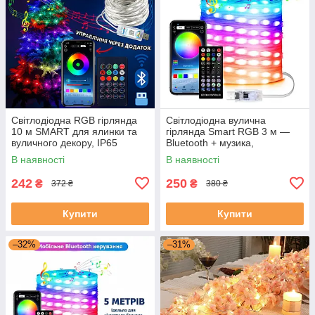
Світлодіодна RGB гірлянда
Світлодіодна вулична
10 м SMART для ялинки та
гірлянда Smart RGB 3 м —
вуличного декору, IP65
Bluetooth + музика,
водостійка IP65
В наявності
В наявності
242
250
₴
₴
372 ₴
380 ₴
Купити
Купити
–32%
–31%