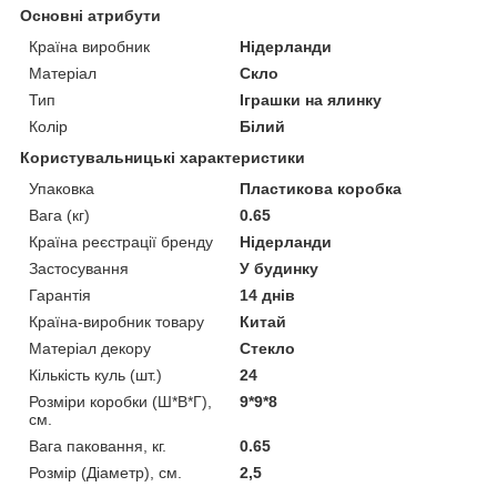
Основні атрибути
Країна виробник
Нідерланди
Матеріал
Скло
Тип
Іграшки на ялинку
Колір
Білий
Користувальницькі характеристики
Упаковка
Пластикова коробка
Вага (кг)
0.65
Країна реєстрації бренду
Нідерланди
Застосування
У будинку
Гарантія
14 днів
Країна-виробник товару
Китай
Матеріал декору
Стекло
Кількість куль (шт.)
24
Розміри коробки (Ш*В*Г),
9*9*8
см.
Вага паковання, кг.
0.65
Розмір (Діаметр), см.
2,5