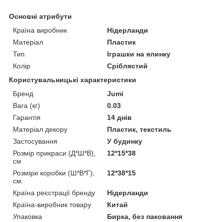
Основні атрибути
Країна виробник
Нідерланди
Матеріал
Пластик
Тип
Іграшки на ялинку
Колір
Сріблястий
Користувальницькі характеристики
Бренд
Jumi
Вага (кг)
0.03
Гарантія
14 днів
Матеріал декору
Пластик, текстиль
Застосування
У будинку
Розмір прикраси (Д*Ш*В),
12*15*38
см
Розміри коробки (Ш*В*Г),
12*38*15
см.
Країна реєстрації бренду
Нідерланди
Країна-виробник товару
Китай
Упаковка
Бирка, без паковання