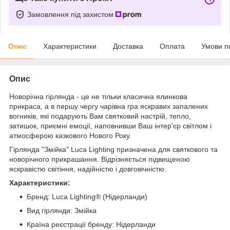
Замовлення під захистом
Опис
Характеристики
Доставка
Оплата
Умови п
Опис
Новорічна гірлянда - це не тільки класична ялинкова
прикраса, а в першу чергу чарівна гра яскравих запалених
вогників, які подарують Вам святковий настрій, тепло,
затишок, приємні емоції, наповнивши Ваш інтер'єр світлом і
атмосферою казкового Нового Року.
Гірлянда "Змійка" Luca Lighting призначена для святкового та
новорічного прикрашання. Відрізняється підвищеною
яскравістю світіння, надійністю і довговічністю.
Характеристики:
Бренд: Luca Lighting® (Нідерланди)
Вид гірлянди: Змійка
Країна реєстрації бренду: Нідерланди