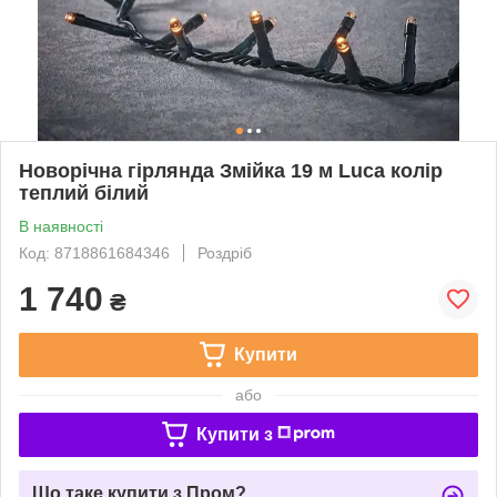
Новорічна гірлянда Змійка 19 м Luca колір
теплий білий
В наявності
Код: 8718861684346
Роздріб
1 740
₴
Купити
або
Купити з
Що таке купити з Пром?