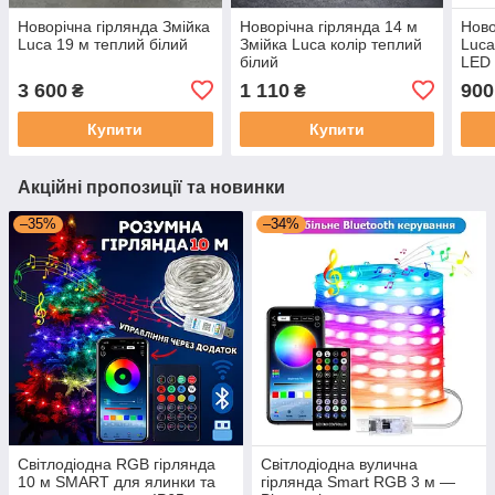
Новорічна гірлянда Змійка
Новорічна гірлянда 14 м
Ново
Luca 19 м теплий білий
Змійка Luca колір теплий
Luca
білий
LED 
3 600
1 110
900
₴
₴
Купити
Купити
Акційні пропозиції та новинки
–35%
–34%
Світлодіодна RGB гірлянда
Світлодіодна вулична
10 м SMART для ялинки та
гірлянда Smart RGB 3 м —