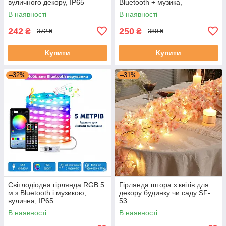
вуличного декору, IP65
Bluetooth + музика,
водостійка IP65
В наявності
В наявності
242
250
₴
₴
372 ₴
380 ₴
Купити
Купити
–32%
–31%
Світлодіодна гірлянда RGB 5
Гірлянда штора з квітів для
м з Bluetooth і музикою,
декору будинку чи саду SF-
вулична, IP65
53
В наявності
В наявності