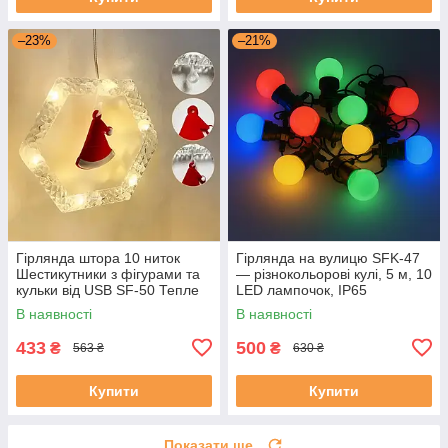
–23%
–21%
Гірлянда штора 10 ниток
Гірлянда на вулицю SFK-47
Шестикутники з фігурами та
— різнокольорові кулі, 5 м, 10
кульки від USB SF-50 Тепле
LED лампочок, IP65
світло
В наявності
В наявності
433
500
₴
₴
563 ₴
630 ₴
Купити
Купити
Показати ще