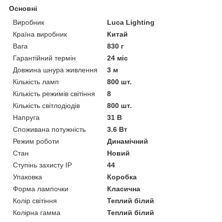
Основні
Виробник
Luca Lighting
Країна виробник
Китай
Вага
830 г
Гарантійний термін
24 міс
Довжина шнура живлення
3 м
Кількість ламп
800 шт.
Кількість режимів світіння
8
Кількість світлодіодів
800 шт.
Напруга
31 В
Споживана потужність
3.6 Вт
Режим роботи
Динамічний
Стан
Новий
Ступінь захисту IP
44
Упаковка
Коробка
Форма лампочки
Класична
Колір світіння
Теплий білий
Колірна гамма
Теплий білий