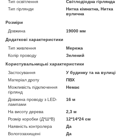
Тип освітлення
Світлодіодна гірлянда
Тип гірлянди
Нитка кімнатна, Нитка
вулична
Розміри
Довжина
19000 мм
Додаткові характеристики
Тип живлення
Мережа
Колір проводу
Зелений
Користувальницькі характеристики
Застосування
У будинку та на вулиці
Матеріал дроту
ПВХ
Можливість підключення
Немає
гірлянд
Довжина проводу з LED-
16 м
лампами
На висоту дерева
2,3 м
Розмір коробки (Д*Ш*В)
12*14*24 см
Наявність контролера
Да
Вологозахищені
Да