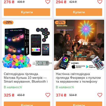
276
294
₴
₴
406 ₴
424 ₴
Купити
Купити
–29%
–26%
Світлодіодна гірлянда
Настінна світлодіодна
Матова Кулька 10 метрів —
гірлянда Феєрверк з пультом
Smart керування, Bluetooth і
та керуванням з телефону
пульт SFK-03
SFK-18 Bluetooth USB 1+0.5м
В наявності
В наявності
325
374
₴
₴
455 ₴
504 ₴
Купити
Купити