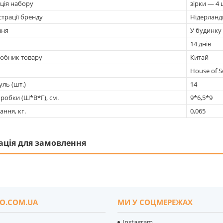
ція набору
зірки — 4 
страції бренду
Нідерланд
ння
У будинку
14 днів
робник товару
Китай
House of 
уль (шт.)
14
робки (Ш*В*Г), см.
9*6,5*9
ання, кг.
0,065
ація для замовлення
O.COM.UA
МИ У СОЦМЕРЕЖАХ
Instagram