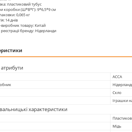
ка: пластиковий тубус
и коробки (Ш*В*Г): 9*6,5*9 см
паковки: 0,065 кг
ія: 14 днів
-виробник товару: Китай
 реєстрації бренду: Нідерланди
еристики
 атрибути
АССА
робник
Нідерланд
Скло
Іграшки н
вальницькі характеристики
Пластиков
Мідь