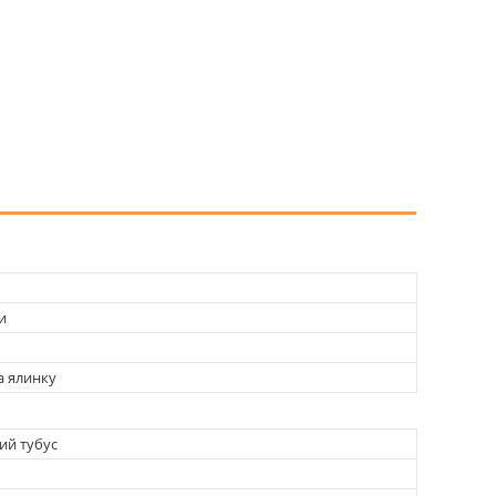
и
а ялинку
ий тубус