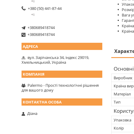
📲
Упаков
+380 (50) 441-87-44
Розмір
📲
Вага у
Гарант
Країна
+380689418744
Країна
+380689418744
Характ
вул. Зарічанська 34, індекс 29019,
Хмельницький, Україна
Основні
Виробник
Palermo - Прості технологічні рішення
Країна ви
для вашого дому
Матеріал
Тип
Користу
Діана
Упаковка
Колір