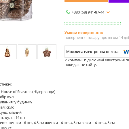
+380 (68) 941-87-44
повернення товару протягом 14 дн
У компанії підключені електронні п
покидаючи сайту.
стики:
 House of Seasons (Нідерланди)
абір куль
ування: у будинку
ал: скло
куль: мідний
сть куль: 14 шт
кт: шишки - 6 шт, 4,5 см ялинки - 4 шт, 4,5 см зірки – 4 шт, 4,5 см
,065 кг