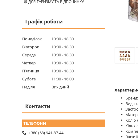
🟢 ДЛЯ ТУРИЗМУ ТА ВІДПОЧИНКУ
Графік роботи
Понеділок
10:00
18:30
Вівторок
10:00
18:30
Середа
10:00
18:30
Четвер
10:00
18:30
Пʼятниця
10:00
18:30
Субота
11:00
16:00
Неділя
Вихідний
Характери
Бренд:
Вид: н
Контакти
Застос
Матері
Колір 
Кількі
Компле
+380 (68) 941-87-44
Вага: 0