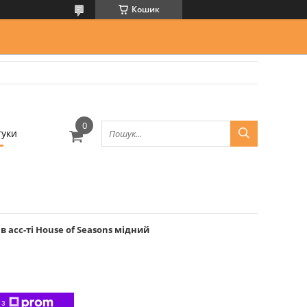
Кошик
гуки
в асс-ті House of Seasons мідний
 з