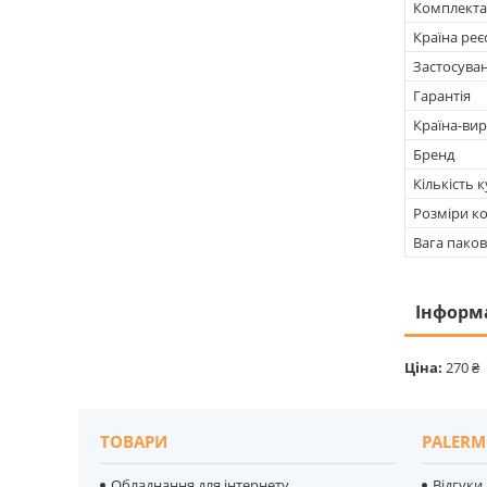
Комплекта
Країна реє
Застосува
Гарантія
Країна-ви
Бренд
Кількість к
Розміри ко
Вага паков
Інформ
Ціна:
270 ₴
ТОВАРИ
PALERM
Обладнання для інтернету
Відгуки