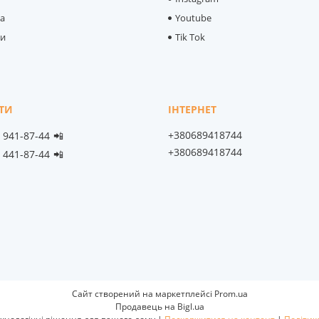
ка
Youtube
ти
Tik Tok
+380689418744
) 941-87-44
📲
+380689418744
) 441-87-44
📲
Сайт створений на маркетплейсі
Prom.ua
Продавець на Bigl.ua